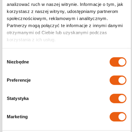
analizować ruch w naszej witrynie. Informacje o tym, jak
korzystasz z naszej witryny, udostępniamy partnerom
Darmowa dostawa
społecznościowym, reklamowym i analitycznym.
od 200zł
Partnerzy mogą połączyć te informacje z innymi danymi
otrzymanymi od Ciebie lub uzyskanymi podczas
korzystania z ich usług.
W
Niezbędne
y
b
ó
Preferencje
r
z
g
Statystyka
o
d
Marketing
y