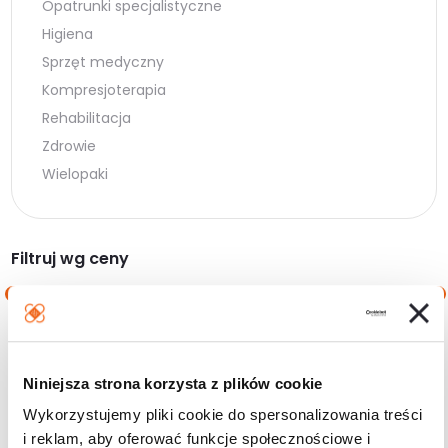
Opatrunki specjalistyczne
Higiena
Sprzęt medyczny
Kompresjoterapia
Rehabilitacja
Zdrowie
Wielopaki
Filtruj wg ceny
Cena
Cena
Cena:
10 zł
—
20 zł
min.
maks.
Niniejsza strona korzysta z plików cookie
Filtruj
Wykorzystujemy pliki cookie do spersonalizowania treści
i reklam, aby oferować funkcje społecznościowe i