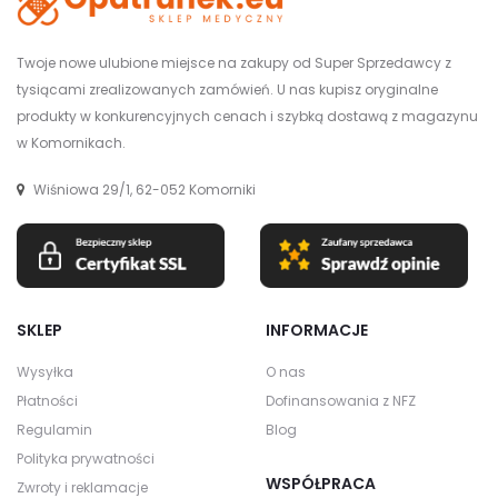
Twoje nowe ulubione miejsce na zakupy od Super Sprzedawcy z
tysiącami zrealizowanych zamówień. U nas kupisz oryginalne
produkty w konkurencyjnych cenach i szybką dostawą z magazynu
w Komornikach.
Wiśniowa 29/1, 62-052 Komorniki
SKLEP
INFORMACJE
Wysyłka
O nas
Płatności
Dofinansowania z NFZ
Regulamin
Blog
Polityka prywatności
WSPÓŁPRACA
Zwroty i reklamacje