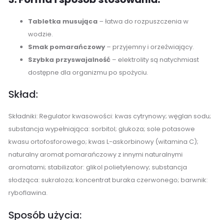
Tabletka musująca
– łatwa do rozpuszczenia w
wodzie.
Smak pomarańczowy
– przyjemny i orzeźwiający.
Szybka przyswajalność
– elektrolity są natychmiast
dostępne dla organizmu po spożyciu.
Skład:
Składniki: Regulator kwasowości: kwas cytrynowy; węglan sodu;
substancja wypełniająca: sorbitol; glukoza; sole potasowe
kwasu ortofosforowego; kwas L-askorbinowy (witamina C);
naturalny aromat pomarańczowy z innymi naturalnymi
aromatami; stabilizator: glikol polietylenowy; substancja
słodząca: sukraloza; koncentrat buraka czerwonego; barwnik:
ryboflawina.
Sposób użycia: