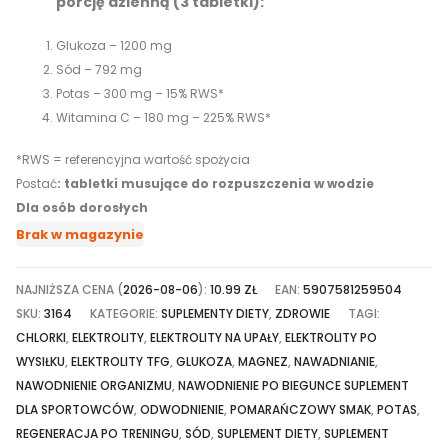
porcję dzienną (3 tabletki):
Glukoza – 1200 mg
Sód – 792 mg
Potas – 300 mg – 15% RWS*
Witamina C – 180 mg – 225% RWS*
*RWS = referencyjna wartość spożycia
Postać
:
tabletki musujące do rozpuszczenia w wodzie
Dla osób dorosłych
Brak w magazynie
NAJNIŻSZA CENA (
2026-08-06
):
10.99
ZŁ
EAN:
5907581259504
SKU:
3164
KATEGORIE:
SUPLEMENTY DIETY
,
ZDROWIE
TAGI:
CHLORKI
,
ELEKTROLITY
,
ELEKTROLITY NA UPAŁY
,
ELEKTROLITY PO
WYSIŁKU
,
ELEKTROLITY TFG
,
GLUKOZA
,
MAGNEZ
,
NAWADNIANIE
,
NAWODNIENIE ORGANIZMU
,
NAWODNIENIE PO BIEGUNCE SUPLEMENT
DLA SPORTOWCÓW
,
ODWODNIENIE
,
POMARAŃCZOWY SMAK
,
POTAS
,
REGENERACJA PO TRENINGU
,
SÓD
,
SUPLEMENT DIETY
,
SUPLEMENT