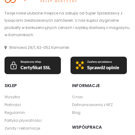
Twoje nowe ulubione miejsce na zakupy od Super Sprzedawcy z
tysiącami zrealizowanych zamówień. U nas kupisz oryginalne
produkty w konkurencyjnych cenach i szybką dostawą z magazynu
w Komornikach.
Wiśniowa 29/1, 62-052 Komorniki
SKLEP
INFORMACJE
Wysyłka
O nas
Płatności
Dofinansowania z NFZ
Regulamin
Blog
Polityka prywatności
WSPÓŁPRACA
Zwroty i reklamacje