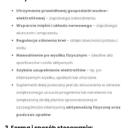
Utrzymanie prawidłowej gospodarki wodno-
elektrolitowej
– zapobiega odwodnieniu.
Wsparcie mięśni i układu nerwowego
– zapobiega
skurczom i zmęczeniu.
Regulacja ciśnienia krwi
– dzięki obecności potasu i
sodu.
Nawodnienie po wysiłku fizycznym
– idealne dla
sportowców i osób aktywnych.
Szybkie uzupełnienie elektrolitów
– np. po
intensywnym wysiłku, upałach lub chorobie.
Suplement diety polecany jest do stosowania w okresie
zwiększonego uczucia pragnienia lub narażenia na
zwiększoną utratę płynów spowodowaną w
szczególności intensywną
aktywnością fizyczną oraz
podczas upałów
3. Forma i sposób stosowania: