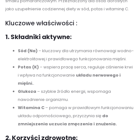
smaku pomarańczowym. Przeznaczony dla osób dorosłych
jako uzupełnienie codziennej diety w sód, potas i witaminę C.
Kluczowe właściwości :
1. Składniki aktywne:
Sód (Na)
– kluczowy dla utrzymania równowagi wodno-
elektrolitowej i prawidłowego funkcjonowania mięśni.
Potas (K)
– wspiera pracę serca, reguluje ciśnienie krwi
i wpływa na funkcjonowanie
układu nerwowego i
mięśni.
.
Glukoza
– szybkie źródło energii, wspomaga
nawodnienie organizmu.
Witamina C
– pomaga w prawidłowym funkcjonowaniu
układu odpornościowego, przyczynia się
do
zmniejszenia uczucia zmęczenia i znużenia.
2. Korzyści zdrowotne: