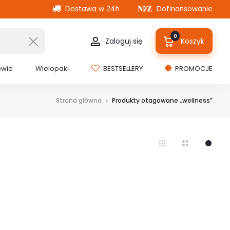
Dostawa w 24h
Dofinansowanie
0
Zaloguj się
Koszyk
owie
Wielopaki
BESTSELLERY
PROMOCJE
Strona główna
Produkty otagowane „wellness”