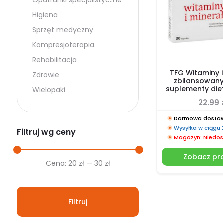
Opatrunki specjalistyczne
Higiena
Sprzęt medyczny
Kompresjoterapia
Rehabilitacja
TFG Witaminy i
Zdrowie
zbilansowany
suplementy die
Wielopaki
22.99
Darmowa dostaw
Wysyłka w ciągu
Filtruj wg ceny
Magazyn: Niedos
Zobacz pr
Cena
Cena
Cena:
20 zł
—
30 zł
min.
maks.
Filtruj