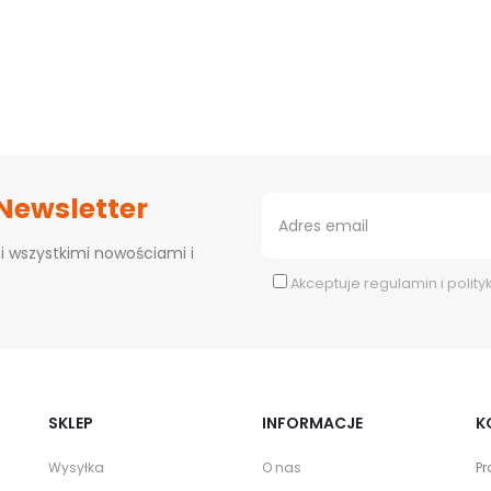
 Newsletter
i wszystkimi nowościami i
Akceptuje
regulamin
i
polity
SKLEP
INFORMACJE
K
Wysyłka
O nas
Pr