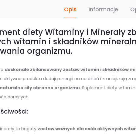
Opis
Informacje
O
ment diety Witaminy i Minerały z
ch witamin i składników mineral
owania organizmu.
ra
doskonale zbilansowany zestaw witamin i składników m
ki aktywne produktu dodają energii na co dzień i zmniejszają z
 naturalne siły obronne organizmu.
Suplement diety witaminy
sób dorosłych.
ściwości:
inerały to bogaty
zestaw ważnych dla osób aktywnych witam