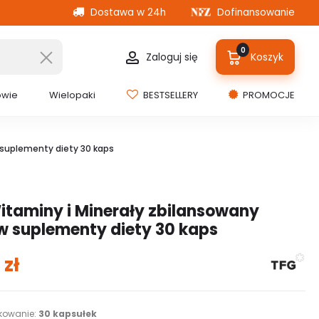
Dostawa w 24h
Dofinansowanie
0
Zaloguj się
Koszyk
owie
Wielopaki
BESTSELLERY
PROMOCJE
 suplementy diety 30 kaps
itaminy i Minerały zbilansowany
w suplementy diety 30 kaps
9
zł
kowanie:
30 kapsułek