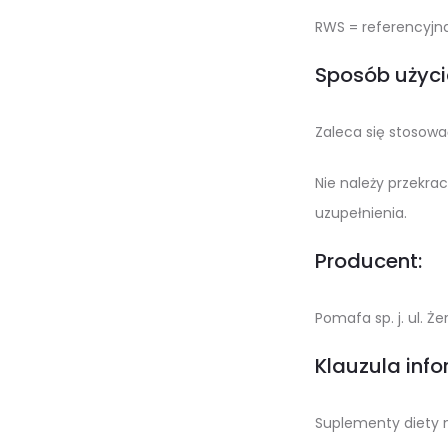
RWS = referencyjna
Sposób użyci
Zaleca się stosować
Nie należy przekra
uzupełnienia.
Producent:
Pomafa sp. j. ul. 
Klauzula inf
Suplementy diety n