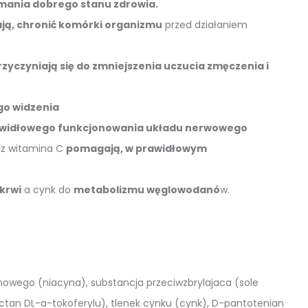
mania dobrego stanu zdrowia.
ą, chronić komórki organizmu
przed działaniem
rzyczyniają się do zmniejszenia uczucia zmęczenia i
go widzenia
widłowego funkcjonowania układu nerwowego
raz witamina C
pomagają, w prawidłowym
krwi
a cynk do
metabolizmu węglowodanó
w.
wego (niacyna), substancja przeciwzbrylajaca (sole
tan DL-a-tokoferylu), tlenek cynku (cynk), D-pantotenian