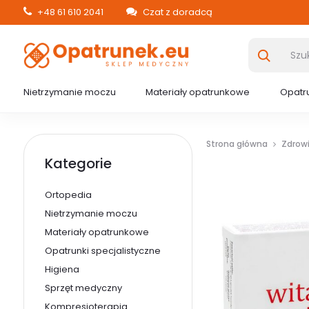
+48 61 610 2041
Czat z doradcą
Nietrzymanie moczu
Materiały opatrunkowe
Opatru
Strona główna
Zdrow
Kategorie
Ortopedia
Nietrzymanie moczu
Materiały opatrunkowe
Opatrunki specjalistyczne
Higiena
Sprzęt medyczny
Kompresjoterapia