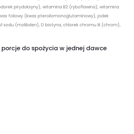
rek pirydoksyny), witamina B2 (ryboflawina), witamina
 kwas foliowy (kwas pteroilomonoglutaminowy), jodek
I sodu (molibden), D biotyna, chlorek chromu III (chrom),
 porcje do spożycia w jednej dawce