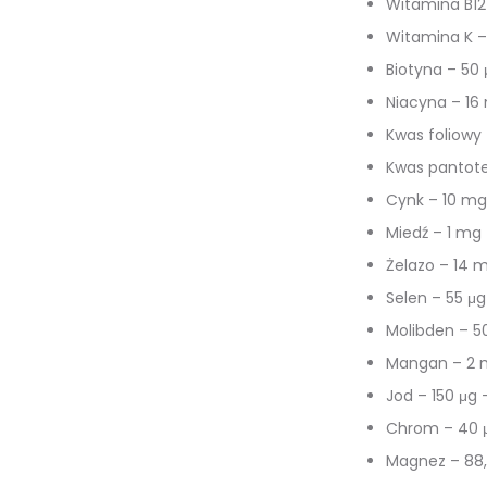
Witamina B12
Witamina K –
Biotyna – 50
Niacyna – 16
Kwas foliowy
Kwas pantot
Cynk – 10 m
Miedź – 1 mg
Żelazo – 14 
Selen – 55 μ
Molibden – 5
Mangan – 2 
Jod – 150 μg
Chrom – 40 
Magnez – 88