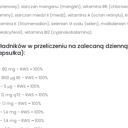
otenowy), siarczan manganu (mangan), witamina B6 (chlorowodo
miny), siarczan miedzi II (miedź), witamina A (octan retinylu),
tamina K (fitomenadion), selenian VI sodu (selen), molibdenian V
kalcyferol), witamina BI2 (cyjanokobalamina).
ładników w przeliczeniu na zalecaną dzienną
apsułka):
– 80 mg – RWS
–
100%
 800 μg RE – RWS
–
100%
– 5 μg – RWS
–
100%
 12 mg qTE – RWS
–
100%
– 1,1 mg – RWS
–
100%
– 1,4 mg – RWS
–
100%
– 1,4 mg – RWS
–
100%