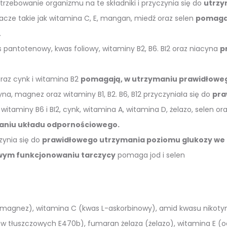
rzebowanie organizmu na te składniki i przyczynia się do
utrzy
acze takie jak witamina C, E, mangan, miedź oraz selen
pomagaj
.
 pantotenowy, kwas foliowy, witaminy B2, B6. BI2 oraz niacyna
p
raz cynk i witamina B2
pomagają, w utrzymaniu prawidłowe
yna, magnez oraz witaminy B1, B2. B6, B12 przyczyniała się do
pra
 witaminy B6 i BI2, cynk, witamina A, witamina D, żelazo, selen o
aniu układu odpornościowego.
ynia się do
prawidłowego utrzymania poziomu glukozy we 
wym funkcjonowaniu tarczycy
pomaga jod i selen
agnez), witamina C (kwas L-askorbinowy), amid kwasu nikotyno
tłuszczowych E470b), fumaran żelaza (żelazo), witamina E (oc