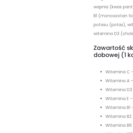
wapnia (kwas pant
B1 (monoazotan tia
potasu (potas), wi
witamina D3 (chole
Zawartość sk
dobowej (1 k
Witamina C 
Witamina A –
Witamina D3 
Witamina E –
Witamina B1 
Witamina B2 
Witamina B6 