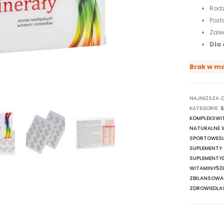
Rodz
Post
Zale
Dla 
Brak w m
NAJNIŻSZA C
KATEGORIE:
S
KOMPLEKSWI
NATURALNE 
SPORTOWESU
SUPLEMENTY
SUPLEMENT
WITAMINY50
ZBILANSOWA
ZDROWIEDLA