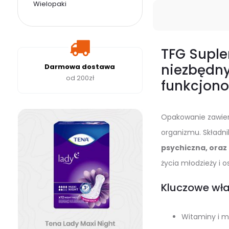
Wielopaki
TFG Suple
niezbędny
Darmowa dostawa
od 200zł
funkcjon
Opakowanie zawie
organizmu. Składni
psychiczna, oraz
życia młodzieży i o
Kluczowe wła
Witaminy i m