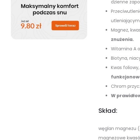
dzienne zapot
Przeciwutleni
utleniającym
Magnez, kwas
znużenia.
Witamina A o
Biotyna, niac
Kwas foliowy,
funkcjonow
Chrom przycz
W prawidło
Skład:
węglan magnezu (m
magnezowe kwasów 