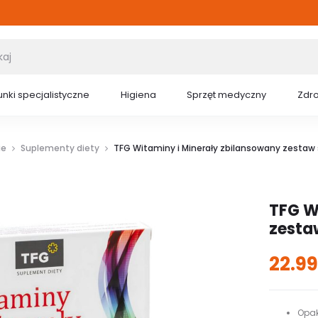
nki specjalistyczne
Higiena
Sprzęt medyczny
Zdr
ie
Suplementy diety
TFG Witaminy i Minerały zbilansowany zestaw
TFG W
zesta
22.9
Opa