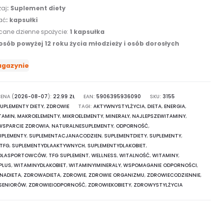
aj
:
Suplement diety
ać
:
kapsułki
cane dzienne spożycie:
1 kapsułka
osób powyżej 12 roku życia młodzieży i osób dorosłych
agazynie
ENA (
2026-08-07
):
22.99
ZŁ
EAN:
5906395936090
SKU:
3155
UPLEMENTY DIETY
,
ZDROWIE
TAGI:
AKTYWNYSTYLŻYCIA
,
DIETA
,
ENERGIA
,
TAMIN
,
MAKROELEMENTY
,
MIKROELEMENTY
,
MINERAŁY
,
NAJLEPSZEWITAMINY
,
WSPARCIE ZDROWIA
,
NATURALNESUPLEMENTY
,
ODPORNOŚĆ
,
PLEMENTY
,
SUPLEMENTACJANACODZIEN
,
SUPLEMENTDIETY
,
SUPLEMENTY
,
 TFG
,
SUPLEMENTYDLAAKTYWNYCH
,
SUPLEMENTYDLAKOBIET
,
YDLASPORTOWCÓW
,
TFG SUPLEMENT
,
WELLNESS
,
WITALNOŚĆ
,
WITAMINY
,
PLUS
,
WITAMINYDLAKOBIET
,
WITAMINYIMINERALY
,
WSPOMAGANIE ODPORNOŚCI
,
NADIETA
,
ZDROWADIETA
,
ZDROWIE
,
ZDROWIE ORGANIZMU
,
ZDROWIECODZIENNIE
,
SENIORÓW
,
ZDROWIEIODPORNOŚĆ
,
ZDROWIEKOBIETY
,
ZDROWYSTYLŻYCIA