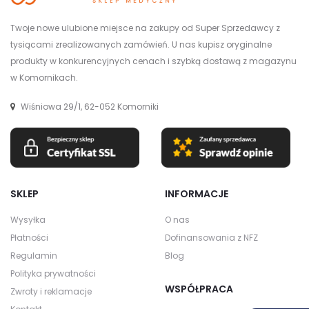
Twoje nowe ulubione miejsce na zakupy od Super Sprzedawcy z
tysiącami zrealizowanych zamówień. U nas kupisz oryginalne
produkty w konkurencyjnych cenach i szybką dostawą z magazynu
w Komornikach.
Wiśniowa 29/1, 62-052 Komorniki
SKLEP
INFORMACJE
Wysyłka
O nas
Płatności
Dofinansowania z NFZ
Regulamin
Blog
Polityka prywatności
WSPÓŁPRACA
Zwroty i reklamacje