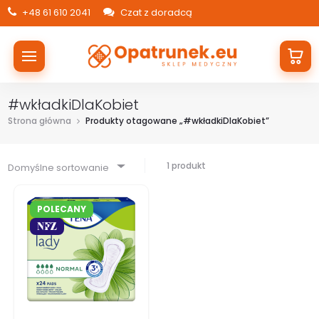
+48 61 610 2041
Czat z doradcą
#wkładkiDlaKobiet
Strona główna
Produkty otagowane „#wkładkiDlaKobiet”
1 produkt
Domyślne sortowanie
POLECANY