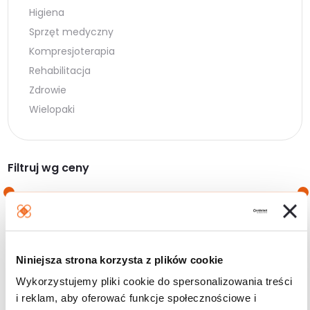
Higiena
Sprzęt medyczny
Kompresjoterapia
Rehabilitacja
Zdrowie
Wielopaki
Filtruj wg ceny
Cena
Cena
Cena:
10 zł
—
30 zł
min.
maks.
Niniejsza strona korzysta z plików cookie
Filtruj
Wykorzystujemy pliki cookie do spersonalizowania treści
i reklam, aby oferować funkcje społecznościowe i