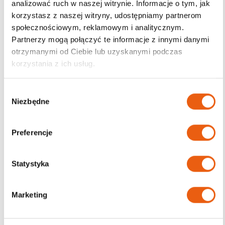
analizować ruch w naszej witrynie. Informacje o tym, jak
korzystasz z naszej witryny, udostępniamy partnerom
Darmowa dostawa
społecznościowym, reklamowym i analitycznym.
od 200zł
Partnerzy mogą połączyć te informacje z innymi danymi
otrzymanymi od Ciebie lub uzyskanymi podczas
korzystania z ich usług.
W
Niezbędne
y
b
ó
Preferencje
r
z
g
Statystyka
o
d
Marketing
y