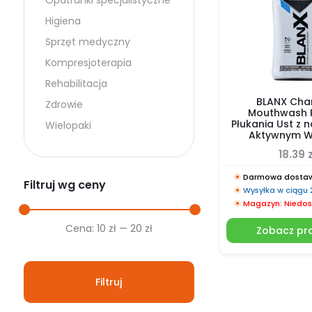
Opatrunki specjalistyczne
Higiena
Sprzęt medyczny
Kompresjoterapia
Rehabilitacja
BLANX Cha
Zdrowie
Mouthwash P
Płukania Ust z 
Wielopaki
Aktywnym 
18.39
z
Darmowa dostaw
Filtruj wg ceny
Wysyłka w ciągu
Magazyn: Niedos
Cena
Cena
Cena:
10 zł
—
20 zł
Zobacz pr
min.
maks.
Filtruj