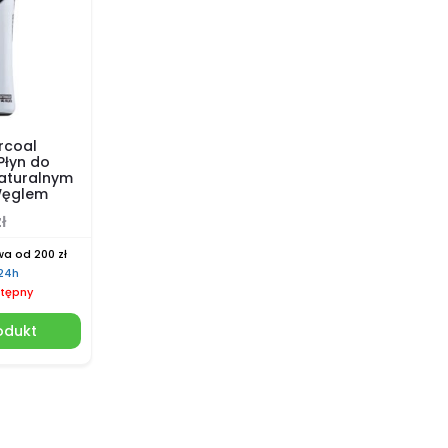
rcoal
łyn do
naturalnym
Węglem
ł
a od 200 zł
 24h
tępny
odukt