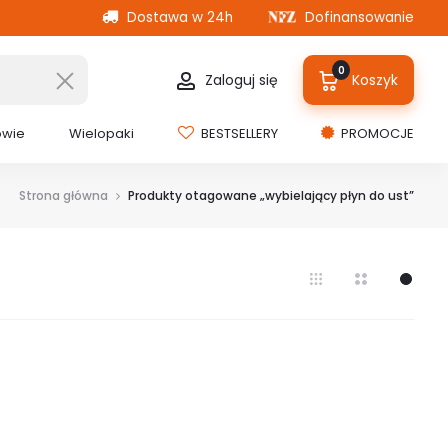
Dostawa w 24h
Dofinansowanie
0
Zaloguj się
Koszyk
owie
Wielopaki
BESTSELLERY
PROMOCJE
Strona główna
Produkty otagowane „wybielający płyn do ust”