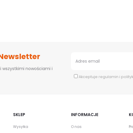
 Newsletter
i wszystkimi nowościami i
Akceptuje
regulamin
i
polity
SKLEP
INFORMACJE
K
Wysyłka
O nas
Pr