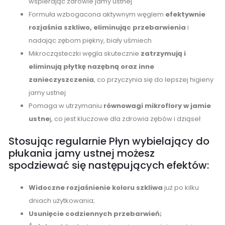
wspierając zdrowie jamy ustnej
Formuła wzbogacona aktywnym węglem
efektywnie
rozjaśnia szkliwo, eliminując przebarwienia
i
nadając zębom piękny, biały uśmiech
Mikrocząsteczki węgla skutecznie
zatrzymują i
eliminują płytkę nazębną oraz inne
zanieczyszczenia
, co przyczynia się do lepszej higieny
jamy ustnej
Pomaga w utrzymaniu
równowagi mikroflory w jamie
ustne
j, co jest kluczowe dla zdrowia zębów i dziąseł
Stosując regularnie Płyn wybielający do
płukania jamy ustnej możesz
spodziewać się następujących efektów:
Widoczne rozjaśnienie koloru szkliwa
już po kilku
dniach użytkowania;
Usunięcie codziennych przebarwień;