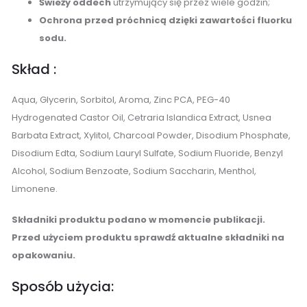
Świeży oddech
utrzymujący się przez wiele godzin;
Ochrona przed próchnicą dzięki zawartości fluorku
sodu.
Skład :
Aqua, Glycerin, Sorbitol, Aroma, Zinc PCA, PEG-40
Hydrogenated Castor Oil, Cetraria Islandica Extract, Usnea
Barbata Extract, Xylitol, Charcoal Powder, Disodium Phosphate,
Disodium Edta, Sodium Lauryl Sulfate, Sodium Fluoride, Benzyl
Alcohol, Sodium Benzoate, Sodium Saccharin, Menthol,
Limonene.
Składniki produktu podano w momencie publikacji.
Przed użyciem produktu sprawdź aktualne składniki na
opakowaniu.
Sposób użycia: