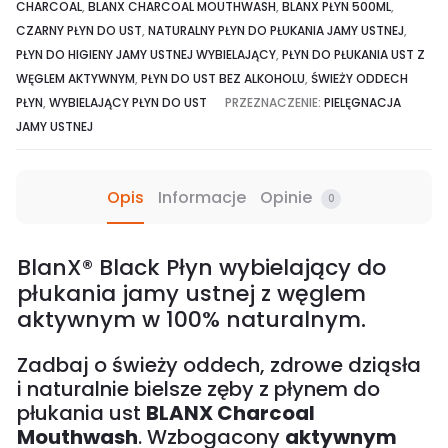
CHARCOAL
,
BLANX CHARCOAL MOUTHWASH
,
BLANX PŁYN 500ML
,
CZARNY PŁYN DO UST
,
NATURALNY PŁYN DO PŁUKANIA JAMY USTNEJ
,
PŁYN DO HIGIENY JAMY USTNEJ WYBIELAJĄCY
,
PŁYN DO PŁUKANIA UST Z
WĘGLEM AKTYWNYM
,
PŁYN DO UST BEZ ALKOHOLU
,
ŚWIEŻY ODDECH
PŁYN
,
WYBIELAJĄCY PŁYN DO UST
PRZEZNACZENIE:
PIELĘGNACJA
JAMY USTNEJ
Opis
Informacje
Opinie
0
BlanX® Black Płyn wybielający do
płukania jamy ustnej z węglem
aktywnym w 100% naturalnym.
Zadbaj o świeży oddech, zdrowe dziąsła
i naturalnie bielsze zęby z płynem do
płukania ust
BLANX Charcoal
Mouthwash
. Wzbogacony
aktywnym