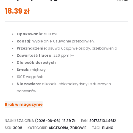
18.39
zł
Opakowanie
: 500 ml
Rodzaj:
wybielanie, usuwanie przebarwień.
Przeznaczenie:
Usuwa uciążliwe osady, przebarwienia
Zawartość fluoru:
226 ppm F-
Dla osób dorosłych
Smak:
miętowy
100% wegański
Nie zawiera:
alkoholu chlorhcksydyny i sztucznych
barwników
Brak w magazynie
NAJNIŻSZA CENA (
2026-08-06
):
18.39
ZŁ
EAN:
8017331044612
SKU:
3006
KATEGORIE:
AKCESORIA
,
ZDROWIE
TAGI:
BLANX