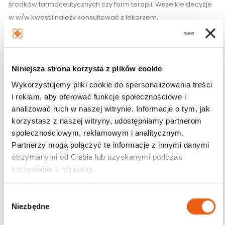
środków farmaceutycznych czy form terapii. Wszelkie decyzje
w w/w kwestii należy konsultować z lekarzem.
Działania niepożądane:
W przypadku wystąpienia działań niepożądanych należy
Niniejsza strona korzysta z plików cookie
skonsultować się lekarzem.
Wykorzystujemy pliki cookie do spersonalizowania treści
i reklam, aby oferować funkcje społecznościowe i
Przechowywanie:
analizować ruch w naszej witrynie. Informacje o tym, jak
korzystasz z naszej witryny, udostępniamy partnerom
Przechowywać w miejscu niedostępnym i niewidocznym
społecznościowym, reklamowym i analitycznym.
dla dzieci.
Partnerzy mogą połączyć te informacje z innymi danymi
Przechowywać w temperaturze pokojowej. Chronić od
otrzymanymi od Ciebie lub uzyskanymi podczas
światła.
korzystania z ich usług.
Przeciwwskazania
W
Nie stosować w przypadku nadwrażliwości na
Niezbędne
y
którykolwiek ze składników.
b