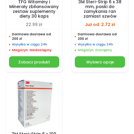
TFG Witaminy i
3M Steri-Strip 6 x 38
Minerały zbilansowany
mm, paski do
zestaw suplementy
zamykania ran
diety 30 kaps
zamiast szwów
22.99
zł
Już od:
2.72
zł
Darmowa dostawa od
Darmowa dostawa od
200 zł
200 zł
Wysyłka w ciągu 24h
Wysyłka w ciągu 24h
Magazyn: Niedostępny
Magazyn: Dostępny
Zobacz produkt
Wybierz opcje
3M Steri-Strip 6 x 100