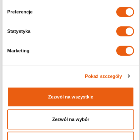
b
ó
Darmowa dostawa
Preferencje
r
od 200zł
z
g
Statystyka
o
d
Marketing
y
Pokaż szczegóły
Zezwól na wszystkie
Zezwól na wybór