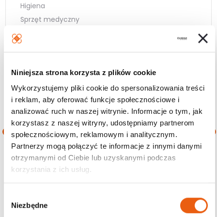
Higiena
Sprzęt medyczny
Kompresjoterapia
Rehabilitacja
Zdrowie
Niniejsza strona korzysta z plików cookie
Wielopaki
Wykorzystujemy pliki cookie do spersonalizowania treści
i reklam, aby oferować funkcje społecznościowe i
analizować ruch w naszej witrynie. Informacje o tym, jak
Filtruj wg ceny
korzystasz z naszej witryny, udostępniamy partnerom
społecznościowym, reklamowym i analitycznym.
Cena
Cena
Cena:
0 zł
—
190 zł
Partnerzy mogą połączyć te informacje z innymi danymi
min.
maks.
otrzymanymi od Ciebie lub uzyskanymi podczas
korzystania z ich usług.
Filtruj
W
Niezbędne
y