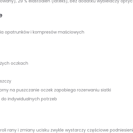
bowany), 29 % elastodien (lateks), bez dodatku wybielaczy opty
e
a opatrunków i kompresów maściowych
użych oczkach
szczy
orny na puszczanie oczek zapobiega rozerwaniu siatki
do indywidualnych potrzeb
oli rany i zmiany ucisku zwykle wystarczy częściowe podniesien