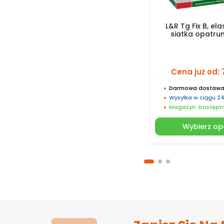
L&R Tg Fix B, el
siatka opatr
Cena już od:
Darmowa dostawa 
Wysyłka w ciągu 2
Magazyn: Dostępn
Wybierz op