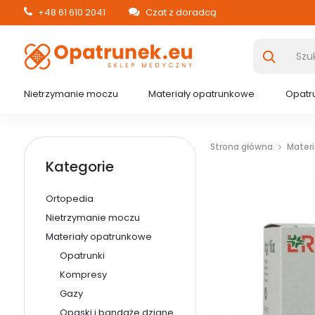
+48 61 610 2041
Czat z doradcą
Nietrzymanie moczu
Materiały opatrunkowe
Opatru
Strona główna
Mater
Kategorie
Ortopedia
Nietrzymanie moczu
Materiały opatrunkowe
Opatrunki
Kompresy
Gazy
Opaski i bandaże dziane