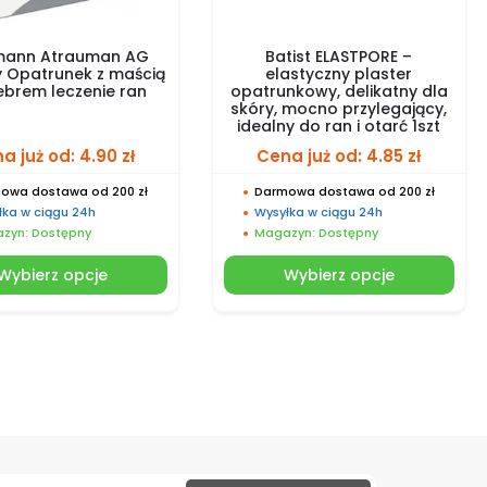
mann Atrauman AG
Batist ELASTPORE –
y Opatrunek z maścią
elastyczny plaster
ebrem leczenie ran
opatrunkowy, delikatny dla
skóry, mocno przylegający,
idealny do ran i otarć 1szt
a już od:
4.90
zł
Cena już od:
4.85
zł
owa dostawa od 200 zł
Darmowa dostawa od 200 zł
łka w ciągu 24h
Wysyłka w ciągu 24h
zyn: Dostępny
Magazyn: Dostępny
Wybierz opcje
Wybierz opcje