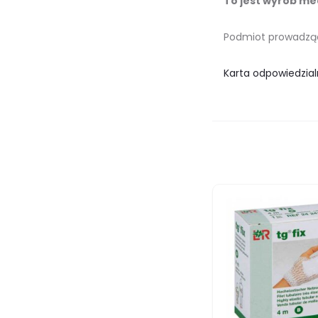
To jest wyrób med
Podmiot prowadzący
Karta odpowiedzial