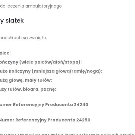
do leczenia ambulatoryjnego
ry siatek
pudełkach są zwinięte.
alec:
kończyny (wiele palców/dłoń/stopa):
 duże kończyny (mniejsza głowa/ramię/noga):
dużą głowę, mały tułów:
duży tułów, biodra, pachę:
Numer Referencyjny Producenta 24240
 Numer Referencyjny Producenta 24250