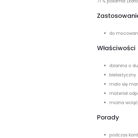
71 % poliamid (kar
Zastosowani
do mocowani
Właściwości
dzianina o d
bielastyczny
mało się mar
materiał odp
można wciąć 
Porady
podczas kontr