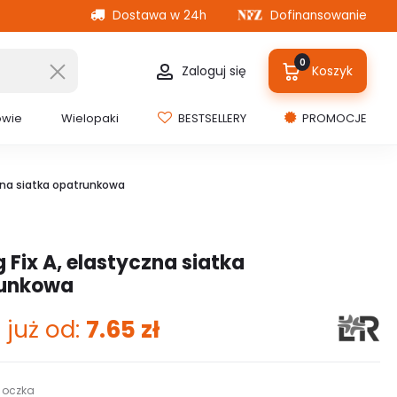
Dostawa w 24h
Dofinansowanie
0
Zaloguj się
Koszyk
owie
Wielopaki
BESTSELLERY
PROMOCJE
czna siatka opatrunkowa
 Fix A, elastyczna siatka
runkowa
 już od:
7.65
zł
 oczka