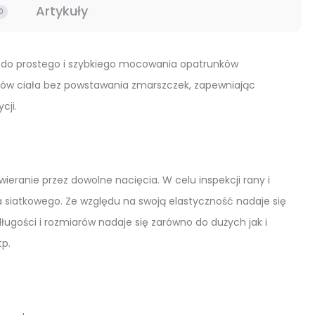
Artykuły
0
 do prostego i szybkiego mocowania opatrunków
ałtów ciała bez powstawania zmarszczek, zapewniając
cji.
ieranie przez dowolne nacięcia. W celu inspekcji rany i
 siatkowego. Ze względu na swoją elastyczność nadaje się
gości i rozmiarów nadaje się zarówno do dużych jak i
tp.