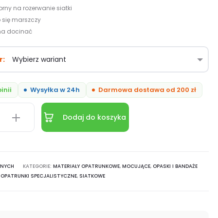
rny na rozerwanie siatki
 się marszczy
na docinać
r
inii
Wysyłka w 24h
Darmowa dostawa od 200 zł
Dodaj do koszyka
ANYCH
KATEGORIE:
MATERIAŁY OPATRUNKOWE
,
MOCUJĄCE
,
OPASKI I BANDAŻE
,
OPATRUNKI SPECJALISTYCZNE
,
SIATKOWE
na
kowa