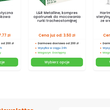
astyczna
L&R Metalline, kompres
Hart
unkowa
opatrunek do mocowania
steryln
rurki tracheostomijnej
ze sr
7.77
zł
Cena już od:
3.50
zł
Cen
od 200 zł
Darmowa dostawa od 200 zł
Darm
4h
Wysyłka w ciągu 24h
Wysy
y
Magazyn: Dostępny
Maga
cje
Wybierz opcje