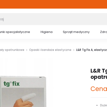
nki specjalistyczne
Higiena
Sprzęt medyczny
Zdr
iały opatrunkowe
Opaski i bandaże elastyczne
L&R Tg Fix A, elasty
L&R Tg
opat
Cena
Duże