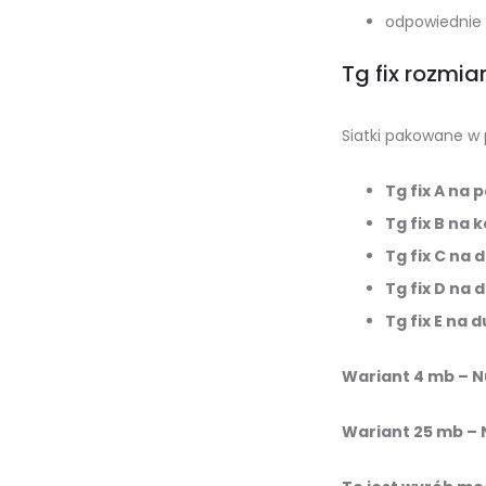
odpowiednie 
Tg fix rozmia
Siatki pakowane w 
Tg fix A na p
Tg fix B na 
Tg fix C na
Tg fix D na 
Tg fix E na 
Wariant 4 mb – 
Wariant 25 mb –