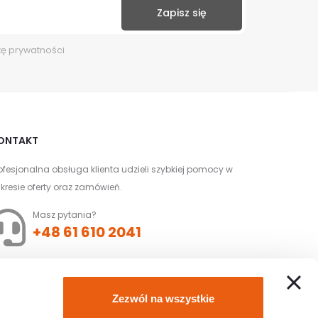
kę prywatności
ONTAKT
ofesjonalna obsługa klienta udzieli szybkiej pomocy w
kresie oferty oraz zamówień.
Masz pytania?
+48 61 610 2041
Złóż zamówienie z
Zezwól na wszystkie