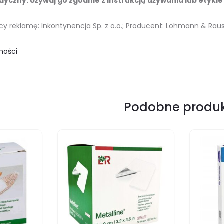
yczny. Używaj go zgodnie z instrukcją używania lub etykie
 reklamę: Inkontynencja Sp. z o.o.; Producent: Lohmann & Rau
ności
Podobne produ