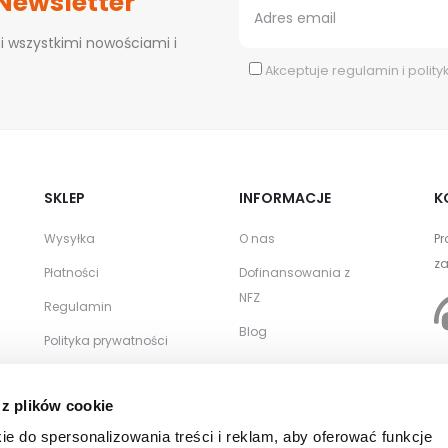
 Newsletter
i wszystkimi nowościami i
Akceptuje
regulamin
i
polity
SKLEP
INFORMACJE
K
Wysyłka
O nas
Pr
za
Płatności
Dofinansowania z
NFZ
Regulamin
Blog
Polityka prywatności
Zwroty i reklamacje
WSPÓŁPRACA
 z plików cookie
Kontakt
Zamówienia
ie do spersonalizowania treści i reklam, aby oferować funkcje
hurtowe