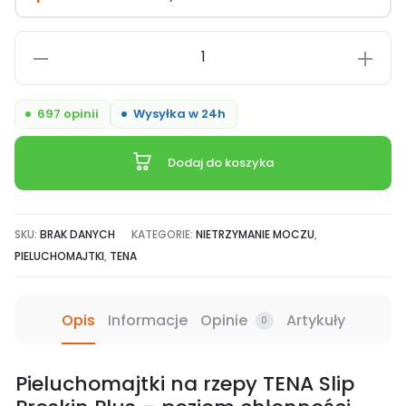
ilość
Tena
Slip
697 opinii
Wysyłka w 24h
ProSkin
Plus,
Dodaj do koszyka
pieluchomajtki
na
rzepy,
SKU:
BRAK DANYCH
KATEGORIE:
NIETRZYMANIE MOCZU
,
chłonność
PIELUCHOMAJTKI
,
TENA
6/8
Opis
Informacje
Opinie
Artykuły
0
Pieluchomajtki na rzepy TENA Slip