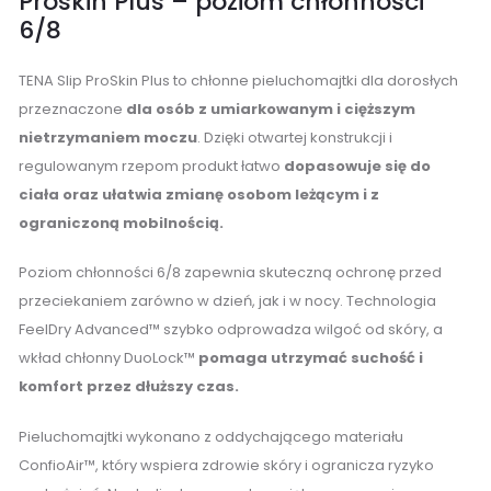
Proskin Plus – poziom chłonności
6/8
TENA Slip ProSkin Plus to chłonne pieluchomajtki dla dorosłych
przeznaczone
dla osób z umiarkowanym i cięższym
nietrzymaniem moczu
. Dzięki otwartej konstrukcji i
regulowanym rzepom produkt łatwo
dopasowuje się do
ciała oraz ułatwia zmianę osobom leżącym i z
ograniczoną mobilnością.
Poziom chłonności 6/8 zapewnia skuteczną ochronę przed
przeciekaniem zarówno w dzień, jak i w nocy. Technologia
FeelDry Advanced™ szybko odprowadza wilgoć od skóry, a
wkład chłonny DuoLock™
pomaga utrzymać suchość i
komfort przez dłuższy czas.
Pieluchomajtki wykonano z oddychającego materiału
ConfioAir™, który wspiera zdrowie skóry i ogranicza ryzyko