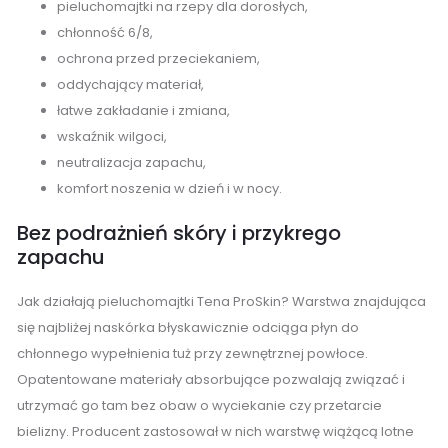
pieluchomajtki na rzepy dla dorosłych,
chłonność 6/8,
ochrona przed przeciekaniem,
oddychający materiał,
łatwe zakładanie i zmiana,
wskaźnik wilgoci,
neutralizacja zapachu,
komfort noszenia w dzień i w nocy.
Bez podrażnień skóry i przykrego
zapachu
Jak działają pieluchomajtki Tena ProSkin? Warstwa znajdująca
się najbliżej naskórka błyskawicznie odciąga płyn do
chłonnego wypełnienia tuż przy zewnętrznej powłoce.
Opatentowane materiały absorbujące pozwalają związać i
utrzymać go tam bez obaw o wyciekanie czy przetarcie
bielizny. Producent zastosował w nich warstwę wiążącą lotne