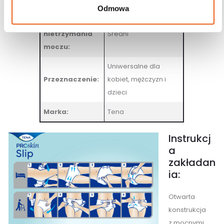
opakowaniu:
Odmowa
Stopień
nietrzymania
Średni
moczu:
Uniwersalne dla
Przeznaczenie:
kobiet, mężczyzn i
dzieci
Marka:
Tena
Instrukcj
a
zakładan
ia:
Otwarta
konstrukcja
z mocnymi