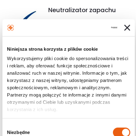
Neutralizator zapachu
Stale i natychmiast neutralizuje
nieprzyjemne zapachy.
Niniejsza strona korzysta z plików cookie
Program TENA Protects
Wykorzystujemy pliki cookie do spersonalizowania treści
i reklam, aby oferować funkcje społecznościowe i
Krok po kroku zmniejszamy nasz ślad
analizować ruch w naszej witrynie. Informacje o tym, jak
węglowy w Europie o 50% do 2030 roku,
korzystasz z naszej witryny, udostępniamy partnerom
społecznościowym, reklamowym i analitycznym.
przyczyniając się w ten sposób do
Partnerzy mogą połączyć te informacje z innymi danymi
zrównoważonego rozwoju naszej planety. TENA zawsze
otrzymanymi od Ciebie lub uzyskanymi podczas
troszczyła się o ludzi, dlatego naszym obowiązkiem jest
korzystania z ich usług.
również dbanie o planetę.
Marka TENA jest dumna
W
z faktu, iż jej produkty
Niezbędne
y