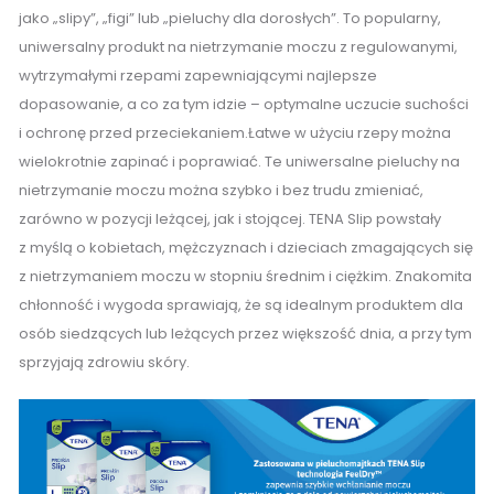
jako „slipy”, „figi” lub „pieluchy dla dorosłych”. To popularny,
uniwersalny produkt na nietrzymanie moczu z regulowanymi,
wytrzymałymi rzepami zapewniającymi najlepsze
dopasowanie, a co za tym idzie – optymalne uczucie suchości
i ochronę przed przeciekaniem.Łatwe w użyciu rzepy można
wielokrotnie zapinać i poprawiać. Te uniwersalne pieluchy na
nietrzymanie moczu można szybko i bez trudu zmieniać,
zarówno w pozycji leżącej, jak i stojącej. TENA Slip powstały
z myślą o kobietach, mężczyznach i dzieciach zmagających się
z nietrzymaniem moczu w stopniu średnim i ciężkim. Znakomita
chłonność i wygoda sprawiają, że są idealnym produktem dla
osób siedzących lub leżących przez większość dnia, a przy tym
sprzyjają zdrowiu skóry.