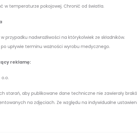
 w temperaturze pokojowej. Chronić od światła.
a
w przypadku nadwrażliwości na którykolwiek ze składników.
 po upływie terminu ważności wyrobu medycznego.
ący reklamę:
 o.o.
h starań, aby publikowane dane techniczne nie zawierały braków 
entowanych na zdjęciach. Ze względu na indywidualne ustawien