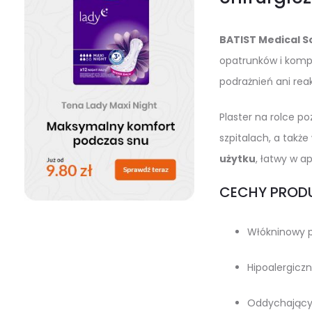
BATIST Medical S
opatrunków i kompre
podrażnień ani reak
Plaster na rolce p
szpitalach, a takż
użytku
, łatwy w ap
CECHY PROD
Włókninowy pl
Hipoalergiczn
Oddychający 