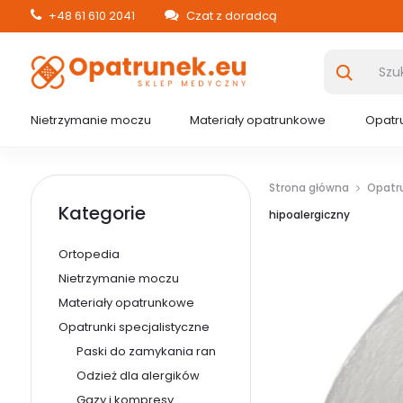
+48 61 610 2041
Czat z doradcą
Nietrzymanie moczu
Materiały opatrunkowe
Opatru
Strona główna
Opatru
Kategorie
hipoalergiczny
Ortopedia
Nietrzymanie moczu
Materiały opatrunkowe
Opatrunki specjalistyczne
Paski do zamykania ran
Odzież dla alergików
Gazy i kompresy