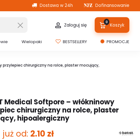
Dostawa w 24h
Dofinansowanie
0
Zaloguj się
Koszyk
owie
Wielopaki
BESTSELLERY
PROMOCJE
 przylepiec chirurgiczny na rolce, plaster mocujący,
T Medical Softpore – włókninowy
piec chirurgiczny na rolce, plaster
ący, hipoalergiczny
 już od:
2.10
zł