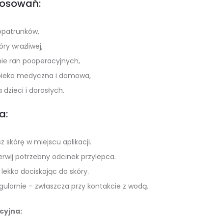
tosowań:
patrunków,
óry wrażliwej,
ie ran pooperacyjnych,
pieka medyczna i domowa,
 dzieci i dorosłych.
a:
z skórę w miejscu aplikacji.
rwij potrzebny odcinek przylepca.
, lekko dociskając do skóry.
ularnie – zwłaszcza przy kontakcie z wodą.
cyjna: