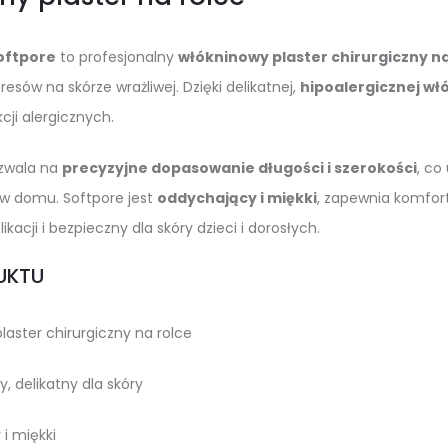
oftpore
to profesjonalny
włókninowy plaster chirurgiczny na
sów na skórze wrażliwej. Dzięki delikatnej,
hipoalergicznej wł
cji alergicznych.
ozwala na
precyzyjne dopasowanie długości i szerokości
, co
e w domu. Softpore jest
oddychający i miękki
, zapewnia komfor
likacji i bezpieczny dla skóry dzieci i dorosłych.
UKTU
aster chirurgiczny na rolce
y, delikatny dla skóry
i miękki