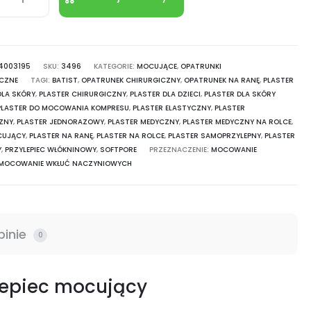
4003195
SKU:
3496
KATEGORIE:
MOCUJĄCE
,
OPATRUNKI
YCZNE
TAGI:
BATIST
,
OPATRUNEK CHIRURGICZNY
,
OPATRUNEK NA RANĘ
,
PLASTER
owy
DLA SKÓRY
,
PLASTER CHIRURGICZNY
,
PLASTER DLA DZIECI
,
PLASTER DLA SKÓRY
ec
PLASTER DO MOCOWANIA KOMPRESU
,
PLASTER ELASTYCZNY
,
PLASTER
CZNY
,
PLASTER JEDNORAZOWY
,
PLASTER MEDYCZNY
,
PLASTER MEDYCZNY NA ROLCE
,
czny
CUJĄCY
,
PLASTER NA RANĘ
,
PLASTER NA ROLCE
,
PLASTER SAMOPRZYLEPNY
,
PLASTER
Y
,
PRZYLEPIEC WŁÓKNINOWY
,
SOFTPORE
PRZEZNACZENIE:
MOCOWANIE
MOCOWANIE WKŁUĆ NACZYNIOWYCH
y,
giczny
pinie
0
lepiec mocujący