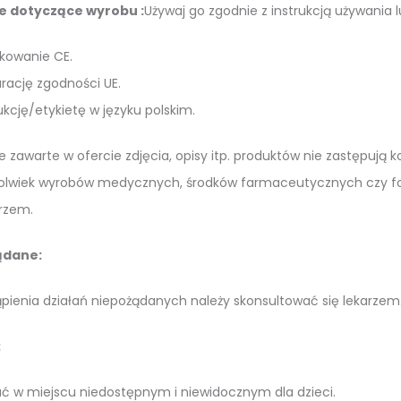
e dotyczące wyrobu :
Używaj go zgodnie z instrukcją używania l
kowanie CE.
rację zgodności UE.
ukcję/etykietę w języku polskim.
e zawarte w ofercie zdjęcia, opisy itp. produktów nie zastępują
olwiek wyrobów medycznych, środków farmaceutycznych czy form
rzem.
ądane:
ienia działań niepożądanych należy skonsultować się lekarzem
:
 w miejscu niedostępnym i niewidocznym dla dzieci.