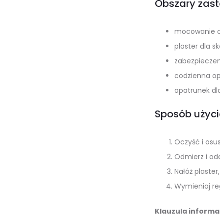
Obszary zas
mocowanie o
plaster dla sk
zabezpieczen
codzienna o
opatrunek dla
Sposób użyci
Oczyść i osus
Odmierz i ode
Nałóż plaster
Wymieniaj reg
Klauzula informa