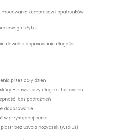
o mocowania kompresów i opatrunków
orazowego użytku
wia dowolne dopasowanie długości
enia przez cały dzień
 skóry – nawet przy długim stosowaniu
epność, bez podrażnień
kie dopasowanie
ć w przystępnej cenie
 plastr bez użycia nożyczek (wzdłuż)