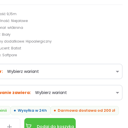
ość 9,15m
ylność: Niejałowe
riał: włóknina
: Biały
y dodatkowe: Hipoalergiczny
ucent: Batist
a: Softpore
r
anie zawiera
inii
Wysyłka w 24h
Darmowa dostawa od 200 zł
Dodaj do koszyka