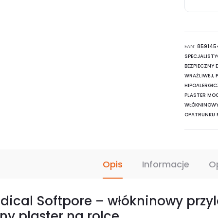
BATIST
Medical
Softpore
EAN:
–
859145
SPECJALIST
włóknin
BEZPIECZNY 
przylepi
WRAŻLIWEJ
,
HIPOALERGI
chirurgi
PLASTER MO
na
WŁÓKNINOW
OPATRUNKU
rolce,
plaster
mocując
hipoaler
Opis
Informacje
O
dical Softpore – włókninowy przy
ny plaster na rolce