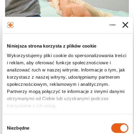
Niniejsza strona korzysta z plików cookie
Wykorzystujemy pliki cookie do spersonalizowania treści
i reklam, aby oferować funkcje społecznościowe i
To jest wyrób medyczny. Używaj go zgodnie z instrukcją
analizować ruch w naszej witrynie. Informacje o tym, jak
używania lub etykietą.
korzystasz z naszej witryny, udostępniamy partnerom
społecznościowym, reklamowym i analitycznym.
Podmiot prowadzący reklamę: Inkontynencja Sp. z o.o.;
Partnerzy mogą połączyć te informacje z innymi danymi
Producent: Paul Hartmann AG; Stosuj do opatrywania ran.
otrzymanymi od Ciebie lub uzyskanymi podczas
korzystania z ich usług.
Karta odpowiedzialności
W
Niezbędne
y