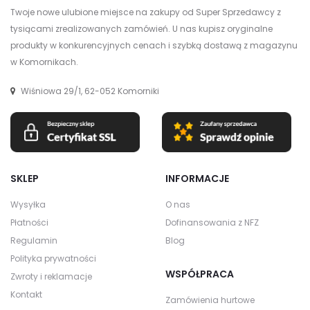
Twoje nowe ulubione miejsce na zakupy od Super Sprzedawcy z
tysiącami zrealizowanych zamówień. U nas kupisz oryginalne
produkty w konkurencyjnych cenach i szybką dostawą z magazynu
w Komornikach.
Wiśniowa 29/1, 62-052 Komorniki
SKLEP
INFORMACJE
Wysyłka
O nas
Płatności
Dofinansowania z NFZ
Regulamin
Blog
Polityka prywatności
WSPÓŁPRACA
Zwroty i reklamacje
Kontakt
Zamówienia hurtowe