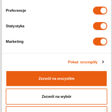
b
Podobne produkty
ó
Preferencje
r
z
g
Statystyka
o
d
Marketing
y
Pokaż szczegóły
Zezwól na wszystkie
Zezwól na wybór