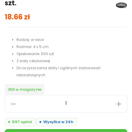
szt.
18.66
zł
Rodzaj: w rolce
Rozmiar: 4 x 5 cm
Opakowanie: 500 szt.
Z waty celulozowej
Do oczyszczania skóry i ogólnych zastosowań
laboratoryjnych
356 w magazynie
ilość
Hartmann
Pur
697 opinii
Wysyłka w 24h
-