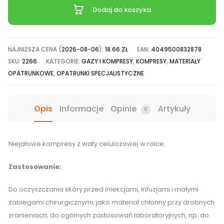
Zellin
Dodaj do koszyka
4
cm
x
NAJNIŻSZA CENA (
2026-08-06
):
18.66
ZŁ
EAN:
4049500832878
5
SKU:
2266
KATEGORIE:
GAZY I KOMPRESY
,
KOMPRESY
,
MATERIAŁY
cm,
OPATRUNKOWE
,
OPATRUNKI SPECJALISTYCZNE
kompresy
z
Opis
Informacje
Opinie
Artykuły
0
celulozy
w
rolce
Niejałowe kompresy z waty celulozowej w rolce.
-
Zastosowanie:
500
szt.
Do oczyszczania skóry przed iniekcjami, infuzjami i małymi
zabiegami chirurgicznymi; jako materiał chłonny przy drobnych
zranieniach; do ogólnych zastosowań laboratoryjnych, np. do