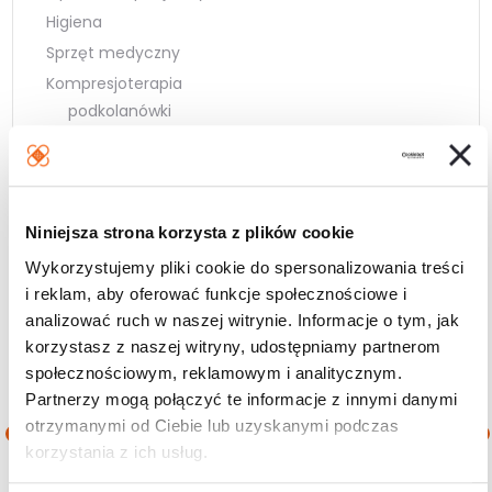
Higiena
Sprzęt medyczny
Kompresjoterapia
podkolanówki
pończochy
rajstopy
I klasa kompresji (CCL1)
II klasa kompresji (CCL2)
Niniejsza strona korzysta z plików cookie
Rehabilitacja
Wykorzystujemy pliki cookie do spersonalizowania treści
Zdrowie
i reklam, aby oferować funkcje społecznościowe i
Wielopaki
analizować ruch w naszej witrynie. Informacje o tym, jak
korzystasz z naszej witryny, udostępniamy partnerom
społecznościowym, reklamowym i analitycznym.
Filtruj wg ceny
Partnerzy mogą połączyć te informacje z innymi danymi
otrzymanymi od Ciebie lub uzyskanymi podczas
korzystania z ich usług.
Cena
Cena
Cena:
240 zł
—
390 zł
min.
maks.