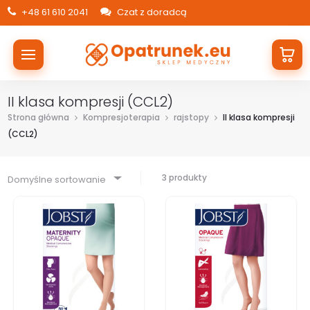
+48 61 610 2041
Czat z doradcą
II klasa kompresji (CCL2)
Strona główna
Kompresjoterapia
rajstopy
II klasa kompresji
(CCL2)
3 produkty
Domyślne sortowanie