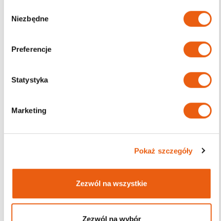
W
Niezbędne
y
Filtruj
b
ó
Preferencje
r
z
Darmowa dostawa
g
Statystyka
od 200zł
o
d
Marketing
y
Pokaż szczegóły
Zezwól na wszystkie
Zezwól na wybór