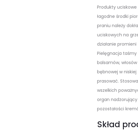
Produkty uciskowe 
łagodne środki pio
praniu należy dokł
uciskowych na grze
działanie promieni
Pielęgnacja taśmy 
balsamów, włosów o
bębnowej w niskiej
prasować. Stosować
wszelkich poważny
organ nadzorujący 
pozostałości krem
Skład pro