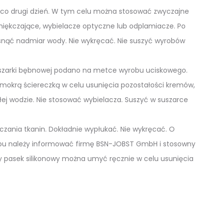
ej co drugi dzień. W tym celu można stosować zwyczajne
zmiękczające, wybielacze optyczne lub odplamiacze. Po
isnąć nadmiar wody. Nie wykręcać. Nie suszyć wyrobów
suszarki bębnowej podano na metce wyrobu uciskowego.
 mokrą ściereczką w celu usunięcia pozostałości kremów,
j wodzie. Nie stosować wybielacza. Suszyć w suszarce
zania tkanin. Dokładnie wypłukać. Nie wykręcać. O
obu należy informować firmę BSN-JOBST GmbH i stosowny
by pasek silikonowy można umyć ręcznie w celu usunięcia