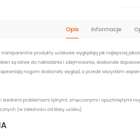
rajstopy
uciskow
Opis
Informacje
O
, transparentne produkty uciskowe wyglądają jak najlepszej jakości
ien są łatwe do nakładania i zdejmowania, doskonale dopasowują
zapewniają nogom doskonały wygląd, a przede wszystkim wspiera
mi i średnimi problemami żylnymi: zmęczonymi i opuchniętymi nog
cznych (w zależności od klasy ucisku).
IA