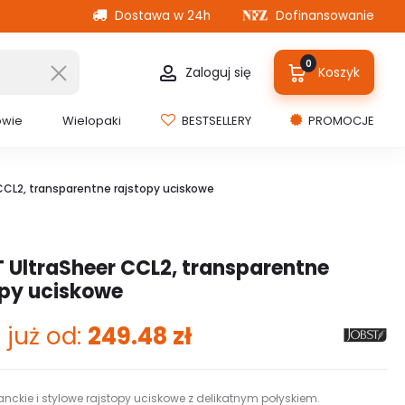
Dostawa w 24h
Dofinansowanie
0
Zaloguj się
Koszyk
owie
Wielopaki
BESTSELLERY
PROMOCJE
CCL2, transparentne rajstopy uciskowe
 UltraSheer CCL2, transparentne
opy uciskowe
 już od:
249.48
zł
anckie i stylowe rajstopy uciskowe z delikatnym połyskiem.