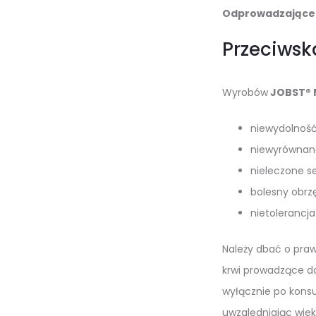
Odprowadzające 
Przeciwsk
Wyrobów
JOBST® 
niewydolność
niewyrównana
nieleczone se
bolesny obrzę
nietolerancja
Należy dbać o pra
krwi prowadzące d
wyłącznie po konsu
uwzględniając wiek