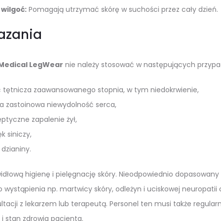
wilgoć:
Pomagają utrzymać skórę w suchości przez cały dzień.
azania
Medical LegWear
nie należy stosować w następujących przypa
 tętnicza zaawansowanego stopnia, w tym niedokrwienie,
 zastoinowa niewydolność serca,
ptyczne zapalenie żył,
k siniczy,
 dzianiny.
widłową higienę i pielęgnację skóry. Nieodpowiednio dopasowa
o wystąpienia np. martwicy skóry, odleżyn i uciskowej neuropa
ltacji z lekarzem lub terapeutą. Personel ten musi także regular
 i stan zdrowia pacjenta.