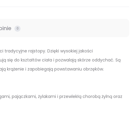
e
pinie
0
 tradycyjne rajstopy. Dzięki wysokiej jakości
 się do kształtów ciała i pozwalają skórze oddychać. Są
ją krążenie i zapobiegają powstawaniu obrzęków.
ami, pajączkami, żylakami i przewlekłą chorobą żylną oraz