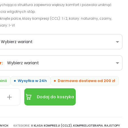
chająca struktura zapewnia większy komfort i pozwala uniknąć
cia wilgotnych stóp​.
ięte palce, klasy kompresji (CCL): 1 i 2, kolory: naturalny, czarny,
ary: I-VI
r
inii
Wysyłka w 24h
Darmowa dostawa od 200 zł
Dodaj do koszyka
er
rentne
ANYCH
KATEGORIE:
II KLASA KOMPRESJI (CCL2)
,
KOMPRESJOTERAPIA
,
RAJSTOPY