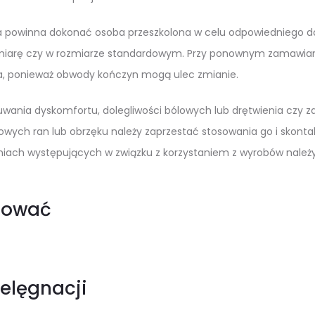
 powinna dokonać osoba przeszkolona w celu odpowiedniego dob
miarę czy w rozmiarze standardowym. Przy ponownym zamawian
, ponieważ obwody kończyn mogą ulec zmianie.
ania dyskomfortu, dolegliwości bólowych lub drętwienia czy z
wych ran lub obrzęku należy zaprzestać stosowania go i skontak
iach występujących w związku z korzystaniem z wyrobów należ
sować
elęgnacji