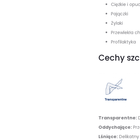
Ciężkie i opu
Pajączki
Żylaki
Przewlekła c
Profilaktyka
Cechy szc
Transparentne:
D
Oddychające:
Prz
Lśniące:
Delikatny 