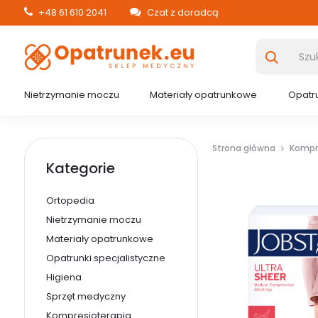
+48 61 610 2041
Czat z doradcą
Nietrzymanie moczu
Materiały opatrunkowe
Opatru
Strona główna
Kompr
Kategorie
Ortopedia
Nietrzymanie moczu
Materiały opatrunkowe
Opatrunki specjalistyczne
Higiena
Sprzęt medyczny
Kompresjoterapia