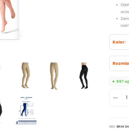
Oddy
uczu
Zamkn
rozmi
Kolor
Rozmia
697 op
ilość
JOBST
UltraShe
CCL2,
SKU:
transpa
BRAK D