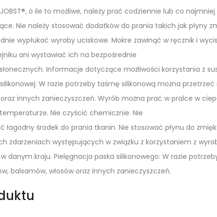
JOBST®, o ile to możliwe, należy prać codziennie lub co najmni
rące. Nie należy stosować dodatków do prania takich jak płyny 
adnie wypłukać wyroby uciskowe. Mokre zawinąć w ręcznik i wyc
jniku ani wystawiać ich na bezpośrednie
 słonecznych. Informacje dotyczące możliwości korzystania z 
silikonowej: W razie potrzeby taśmę silikonową można przetrzeć
raz innych zanieczyszczeń. Wyrób można prać w pralce w ciepłe
 temperaturze. Nie czyścić chemicznie. Nie
 łagodny środek do prania tkanin. Nie stosować płynu do zmiękc
ch zdarzeniach występujących w związku z korzystaniem z wyr
w danym kraju. Pielęgnacja paska silikonowego: W razie potrze
ów, balsamów, włosów oraz innych zanieczyszczeń.
duktu