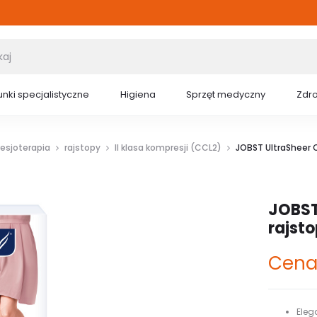
nki specjalistyczne
Higiena
Sprzęt medyczny
Zdr
esjoterapia
rajstopy
II klasa kompresji (CCL2)
JOBST UltraSheer 
JOBST
rajst
Cena
Eleg