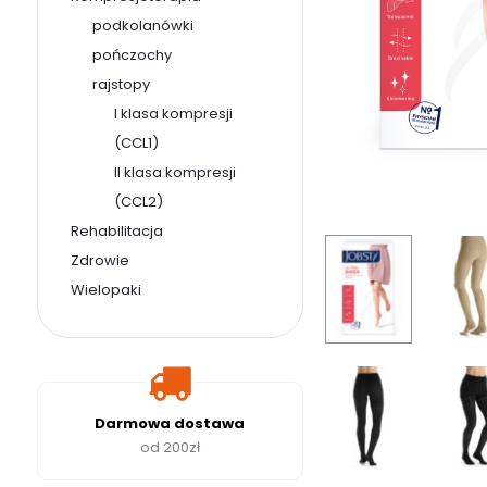
podkolanówki
pończochy
rajstopy
I klasa kompresji
(CCL1)
II klasa kompresji
(CCL2)
Rehabilitacja
Zdrowie
Wielopaki
Darmowa dostawa
od 200zł