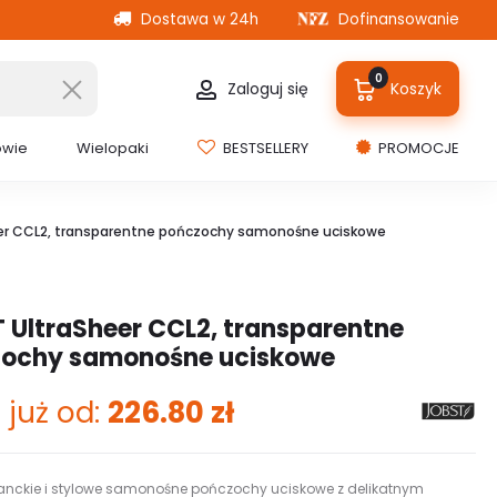
Dostawa w 24h
Dofinansowanie
0
Zaloguj się
Koszyk
owie
Wielopaki
BESTSELLERY
PROMOCJE
er CCL2, transparentne pończochy samonośne uciskowe
 UltraSheer CCL2, transparentne
ochy samonośne uciskowe
 już od:
226.80
zł
anckie i stylowe samonośne pończochy uciskowe z delikatnym