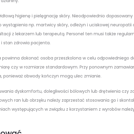
 dzianiny.
widłową higienę i pielęgnację skóry. Nieodpowiednio dopasowa
o wystąpienia np. martwicy skóry, odleżyn i uciskowej neuropa
ltacji z lekarzem lub terapeutą. Personel ten musi także regular
 i stan zdrowia pacjenta.
 powinna dokonać osoba przeszkolona w celu odpowiedniego dob
miarę czy w rozmiarze standardowym. Przy ponownym zamawian
, ponieważ obwody kończyn mogą ulec zmianie.
ania dyskomfortu, dolegliwości bólowych lub drętwienia czy z
wych ran lub obrzęku należy zaprzestać stosowania go i skontak
iach występujących w związku z korzystaniem z wyrobów należ
sować