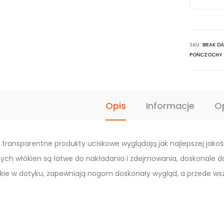
JOBST
UltraShe
CCL2,
SKU:
transpa
BRAK D
POŃCZOCHY
pończoc
samono
uciskow
Opis
Informacje
O
e, transparentne produkty uciskowe wyglądają jak najlepszej jak
ych włókien są łatwe do nakładania i zdejmowania, doskonale dop
ie w dotyku, zapewniają nogom doskonały wygląd, a przede wsz