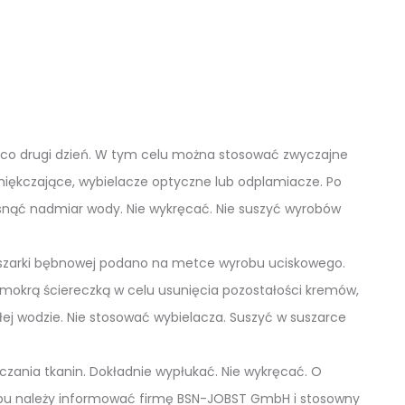
ej co drugi dzień. W tym celu można stosować zwyczajne
zmiękczające, wybielacze optyczne lub odplamiacze. Po
isnąć nadmiar wody. Nie wykręcać. Nie suszyć wyrobów
suszarki bębnowej podano na metce wyrobu uciskowego.
 mokrą ściereczką w celu usunięcia pozostałości kremów,
j wodzie. Nie stosować wybielacza. Suszyć w suszarce
zania tkanin. Dokładnie wypłukać. Nie wykręcać. O
obu należy informować firmę BSN-JOBST GmbH i stosowny