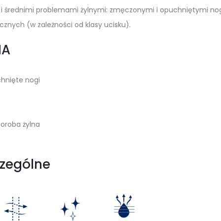
mi i średnimi problemami żylnymi: zmęczonymi i opuchniętymi nog
cznych (w zależności od klasy ucisku).
IA
chnięte nogi
horoba żylna
zególne