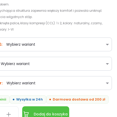
skiem.
chająca struktura zapewnia większy komfort i pozwala uniknąć
cia wilgotnych stóp​.
ięte palce, klasy kompresji (CCL): 1 i 2, kolory: naturalny, czarny,
ary: I-VI
ć
r
inii
Wysyłka w 24h
Darmowa dostawa od 200 zł
Dodaj do koszyka