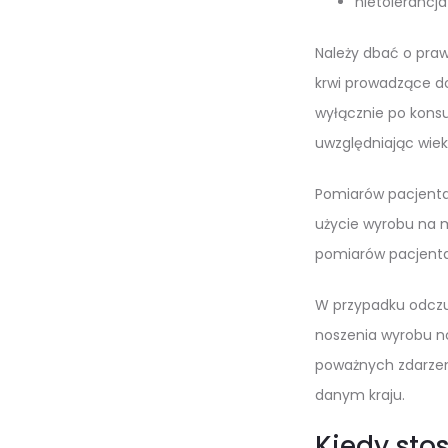
nietolerancja
Należy dbać o pra
krwi prowadzące d
wyłącznie po konsu
uwzględniając wiek
Pomiarów pacjenta
użycie wyrobu na 
pomiarów pacjenta
W przypadku odczuw
noszenia wyrobu no
poważnych zdarzen
danym kraju.
Kiedy sto