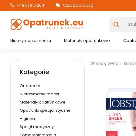
+48 61 610 2041
Czat z doradcą
Nietrzymanie moczu
Materiały opatrunkowe
Opatru
Strona główna
Kompr
Kategorie
Ortopedia
Nietrzymanie moczu
Materiały opatrunkowe
Opatrunki specjalistyczne
Higiena
Sprzęt medyczny
Kompresjoterapia