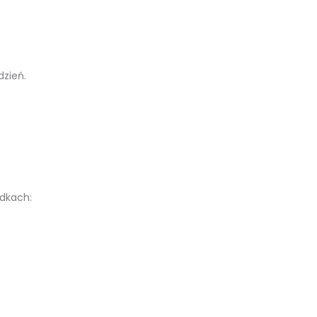
dzień.
dkach: