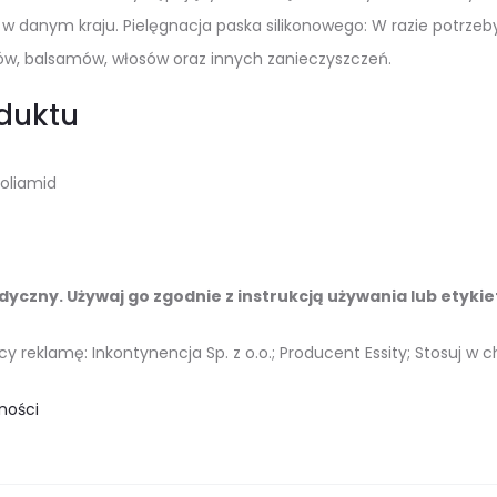
w danym kraju. Pielęgnacja paska silikonowego: W razie potrze
ów, balsamów, włosów oraz innych zanieczyszczeń.
duktu
oliamid
yczny. Używaj go zgodnie z instrukcją używania lub etykie
 reklamę: Inkontynencja Sp. z o.o.; Producent Essity; Stosuj w 
ności