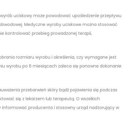
ny wyrób uciskowy może powodować upośledzenie przepływu
tii obwodowej. Medyczne wyroby uciskowe można stosować
nie kontrolować przebieg prowadzonej terapii,
rania rozmiaru wyrobu i określenia, czy wymagane jest
iu wyrobu po 6 miesiącach zaleca się ponowne dokonanie
auważenia przebarwień skóry bądź pojawienia się podczas
tować się z lekarzem lub terapeutą. O wszelkich
y informować producenta i stosowny urząd nadzorujący w