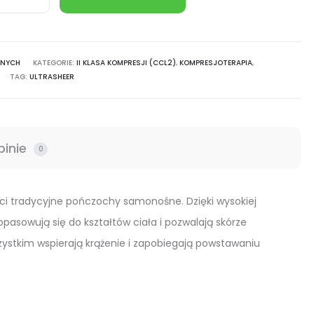
er
rentne
ANYCH
KATEGORIE:
II KLASA KOMPRESJI (CCL2)
,
KOMPRESJOTERAPIA
,
TAG:
ULTRASHEER
hy
śne
e
pinie
0
ości tradycyjne pończochy samonośne. Dzięki wysokiej
asowują się do kształtów ciała i pozwalają skórze
ystkim wspierają krążenie i zapobiegają powstawaniu