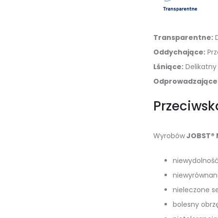
Transparentne:
D
Oddychające:
Prz
Lśniące:
Delikatny 
Odprowadzające 
Przeciwsk
Wyrobów
JOBST® 
niewydolność
niewyrównana
nieleczone se
bolesny obrzę