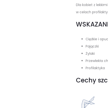
Dla kobiet z lekki
w celach profilakty
WSKAZAN
Ciężkie i opu
Pajączki
Żylaki
Przewlekła c
Profilaktyka
Cechy szc