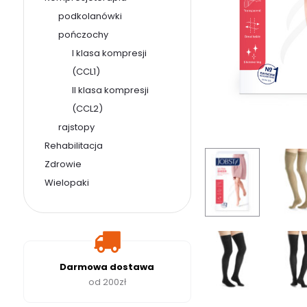
podkolanówki
pończochy
I klasa kompresji
(CCL1)
II klasa kompresji
(CCL2)
rajstopy
Rehabilitacja
Zdrowie
Wielopaki
Darmowa dostawa
od 200zł