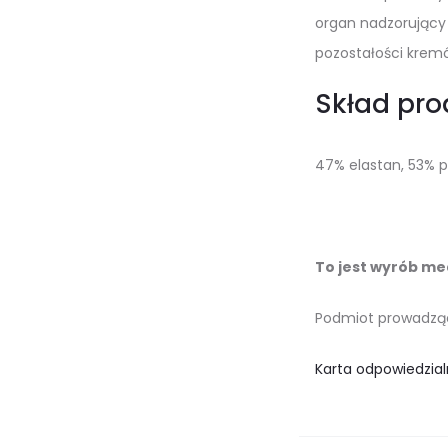
organ nadzorujący 
pozostałości krem
Skład pro
47% elastan, 53% p
To jest wyrób med
Podmiot prowadzący
Karta odpowiedzial