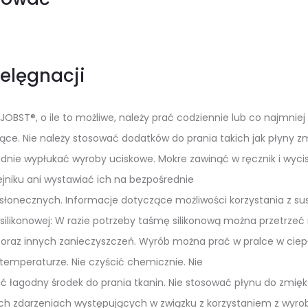
elęgnacji
JOBST®, o ile to możliwe, należy prać codziennie lub co najmni
rące. Nie należy stosować dodatków do prania takich jak płyny 
adnie wypłukać wyroby uciskowe. Mokre zawinąć w ręcznik i wyc
jniku ani wystawiać ich na bezpośrednie
 słonecznych. Informacje dotyczące możliwości korzystania z 
silikonowej: W razie potrzeby taśmę silikonową można przetrzeć
raz innych zanieczyszczeń. Wyrób można prać w pralce w ciepłe
 temperaturze. Nie czyścić chemicznie. Nie
 łagodny środek do prania tkanin. Nie stosować płynu do zmiękc
ch zdarzeniach występujących w związku z korzystaniem z wyr