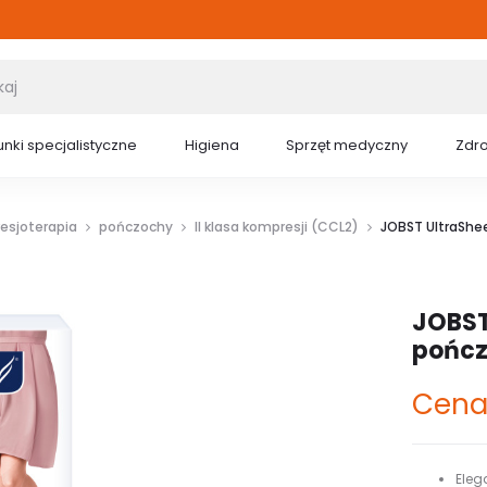
nki specjalistyczne
Higiena
Sprzęt medyczny
Zdr
esjoterapia
pończochy
II klasa kompresji (CCL2)
JOBST UltraShe
JOBST
pończ
Cena
Eleg