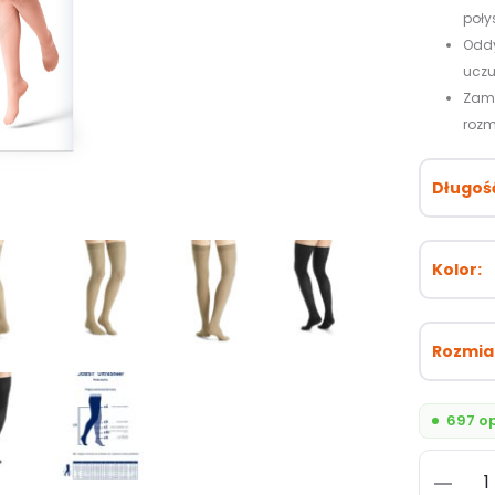
poły
Oddy
uczu
Zamkn
rozmi
Długoś
Kolor
Rozmia
697 op
ilość