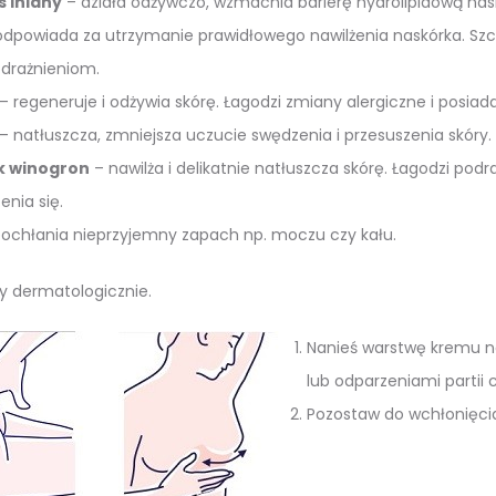
 lniany
– działa odżywczo, wzmacnia barierę hydrolipidową nask
dpowiada za utrzymanie prawidłowego nawilżenia naskórka. Szcz
odrażnieniom.
– regeneruje i odżywia skórę. Łagodzi zmiany alergiczne i posia
– natłuszcza, zmniejsza uczucie swędzenia i przesuszenia skóry.
ek winogron
– nawilża i delikatnie natłuszcza skórę. Łagodzi p
enia się.
ochłania nieprzyjemny zapach np. moczu czy kału.
y dermatologicznie.
Nanieś warstwę kremu n
lub odparzeniami partii c
Pozostaw do wchłonięci