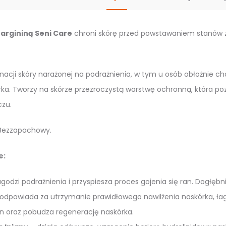
-
200
argininą Seni Care
chroni skórę przed powstawaniem stanów za
ml.
nacji skóry narażonej na podrażnienia, w tym u osób obłożnie ch
ka. Tworzy na skórze przezroczystą warstwę ochronną, która p
zu.
 Bezzapachowy.
e:
godzi podrażnienia i przyspiesza proces gojenia się ran. Dogłębni
odpowiada za utrzymanie prawidłowego nawilżenia naskórka, łagod
an oraz pobudza regenerację naskórka.