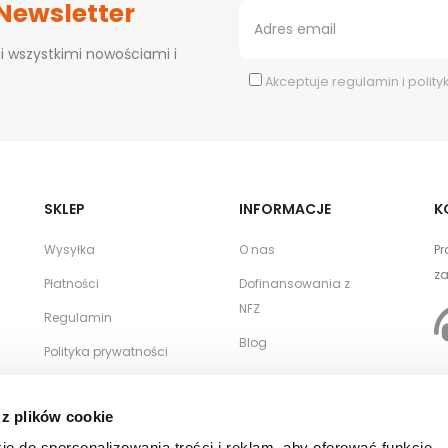
 Newsletter
i wszystkimi nowościami i
Akceptuje
regulamin
i
polity
SKLEP
INFORMACJE
K
Wysyłka
O nas
Pr
za
Płatności
Dofinansowania z
NFZ
Regulamin
Blog
Polityka prywatności
Zwroty i reklamacje
WSPÓŁPRACA
 z plików cookie
Kontakt
Zamówienia
ie do spersonalizowania treści i reklam, aby oferować funkcje