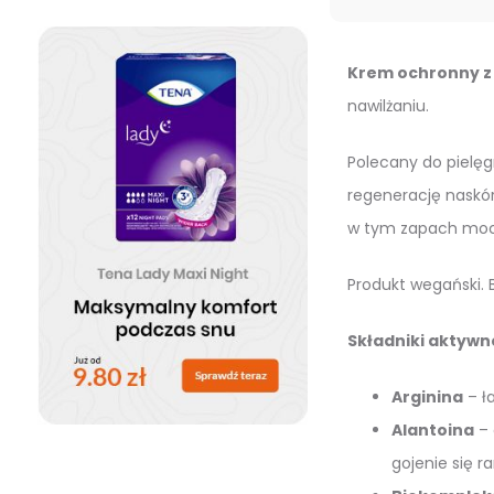
Krem ochronny z 
nawilżaniu.
Polecany do pielęg
regenerację naskór
w tym zapach moc
Produkt wegański.
Składniki aktywn
Arginina
– ła
Alantoina
– 
gojenie się r