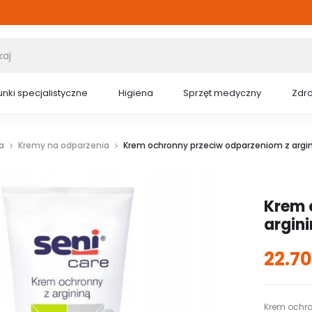
nki specjalistyczne
Higiena
Sprzęt medyczny
Zdr
a
Kremy na odparzenia
Krem ochronny przeciw odparzeniom z argini
Krem 
argini
22.7
Krem ochro