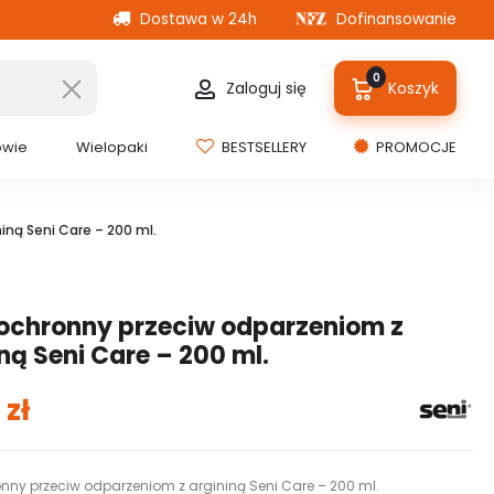
Dostawa w 24h
Dofinansowanie
0
Zaloguj się
Koszyk
owie
Wielopaki
BESTSELLERY
PROMOCJE
ną Seni Care – 200 ml.
ochronny przeciw odparzeniom z
ną Seni Care – 200 ml.
0
zł
nny przeciw odparzeniom z argininą Seni Care – 200 ml.