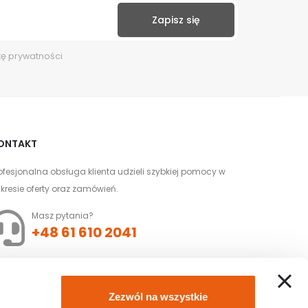
kę prywatności
ONTAKT
ofesjonalna obsługa klienta udzieli szybkiej pomocy w
kresie oferty oraz zamówień.
Masz pytania?
+48 61 610 2041
Złóż zamówienie z
Zezwól na wszystkie