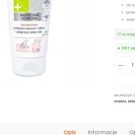
do s
prze
wspi
17 w ma
697 op
ilość
Krem
ochronn
przeciw
NAJNIŻSZA C
odparze
HIGIENA
,
KRE
z
argininą
Seni
Care
Opis
Informacje
O