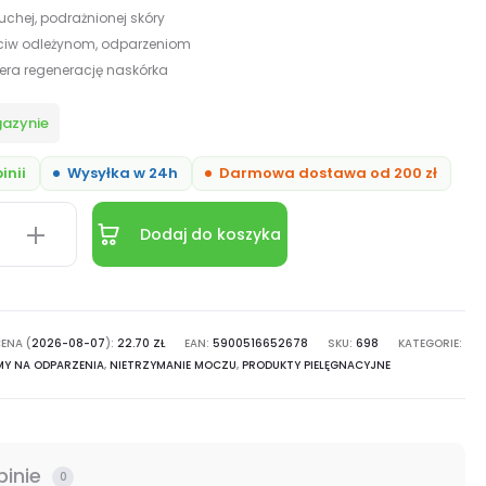
uchej, podrażnionej skóry
ciw odleżynom, odparzeniom
era regenerację naskórka
gazynie
inii
Wysyłka w 24h
Darmowa dostawa od 200 zł
Dodaj do koszyka
y
ENA (
niom
2026-08-07
):
22.70
ZŁ
EAN:
5900516652678
SKU:
698
KATEGORIE:
MY NA ODPARZENIA
,
NIETRZYMANIE MOCZU
,
PRODUKTY PIELĘGNACYJNE
pinie
0