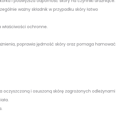
órka i podwyższa odporność skóry na czynniki drażniące.
ególnie ważny składnik w przypadku skóry łatwo
da właściwości ochronne.
odrażnienia, poprawia jędrność skóry oraz pomaga hamować
a oczyszczoną i osuszoną skórę zagrożonych odleżynami
iała.
a.