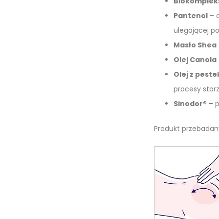
Biokompleks
Pantenol
– o
ulegającej p
Masło Shea
Olej Canola
Olej z pest
procesy starz
Sinodor® –
p
Produkt przebadan