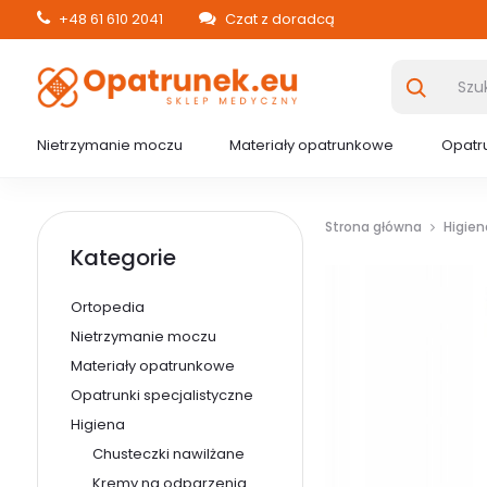
+48 61 610 2041
Czat z doradcą
Nietrzymanie moczu
Materiały opatrunkowe
Opatru
Strona główna
Higien
Kategorie
Ortopedia
Nietrzymanie moczu
Materiały opatrunkowe
Opatrunki specjalistyczne
Higiena
Chusteczki nawilżane
Kremy na odparzenia