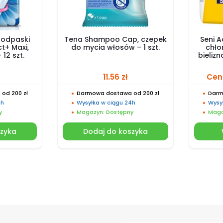
podpaski
Tena Shampoo Cap, czepek
Seni A
t+ Maxi,
do mycia włosów – 1 szt.
chło
12 szt.
bieliz
11.56
zł
Cen
od 200 zł
Darmowa dostawa od 200 zł
Darm
4h
Wysyłka w ciągu 24h
Wysy
y
Magazyn: Dostępny
Maga
szyka
Dodaj do koszyka