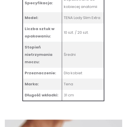
Specyfikacja:
kobiecej anatomii
Model:
TENA Lady Slim Extra
Liczba sztuk w
10 szt. / 20 szt.
opakowaniu:
Stopień
nietrzymania
Średni
moczu:
Przeznaczenie:
Dla kobiet
Marka:
Tena
Długość wkładki:
31 cm