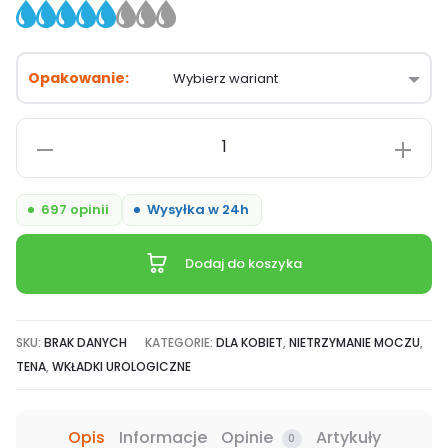
Opakowanie
ilość
Tena
Lady
697 opinii
Wysyłka w 24h
Slim
Extra,
Dodaj do koszyka
specjalistyczne
podpaski,
chłonność
SKU:
BRAK DANYCH
KATEGORIE:
DLA KOBIET
,
NIETRZYMANIE MOCZU
,
5/8
TENA
,
WKŁADKI UROLOGICZNE
Opis
Informacje
Opinie
Artykuły
0