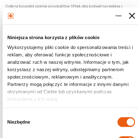
Odkryj bogatą gamę produktów TENA dla kobiet na lekkie i
średnie nietrzymanie moczu. Idealnie sprawdzają się, jeśli
doświadczasz niespodziewanego nietrzymania podczas
ćwiczeń, śmiania się i codziennej aktywności. Możesz
Niniejsza strona korzysta z plików cookie
zachować pewność siebie i uczucie suchości, wiedząc, że
zapewniają dyskrecję i bezpieczeństwo, o jakich marzysz.
Wykorzystujemy pliki cookie do spersonalizowania treści i
reklam, aby oferować funkcje społecznościowe i
Są dostępne w różnych wariantach, długościach, kolorach i
analizować ruch w naszej witrynie. Informacje o tym, jak
poziomach chłonności – wszystkie warianty z funkcją ochrony
korzystasz z naszej witryny, udostępniamy partnerom
przed nieprzyjemnym zapachem – aby sprostać Twoim
społecznościowym, reklamowym i analitycznym.
potrzebom. Wszystkie produkty cechuje szybkie wchłanianie,
Partnerzy mogą połączyć te informacje z innymi danymi
otrzymanymi od Ciebie lub uzyskanymi podczas
które błyskawicznie zamyka wilgoć wewnątrz produktu, z
korzystania z ich usług.
daleka od skóry, zapewniając uczucie suchości, świeżości i
komfort.
W
Niezbędne
y
b
ó