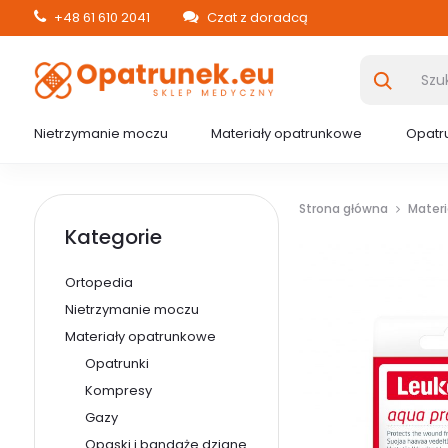
+48 61 610 2041
Czat z doradcą
Nietrzymanie moczu
Materiały opatrunkowe
Opatru
Strona główna
Mater
Kategorie
Ortopedia
Nietrzymanie moczu
Materiały opatrunkowe
Opatrunki
Kompresy
Gazy
Opaski i bandaże dziane