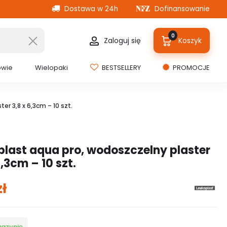
Dostawa w 24h
Dofinansowanie
0
Zaloguj się
Koszyk
owie
Wielopaki
BESTSELLERY
PROMOCJE
er 3,8 x 6,3cm – 10 szt.
plast aqua pro, wodoszczelny plaster
6,3cm – 10 szt.
zł
gazynie