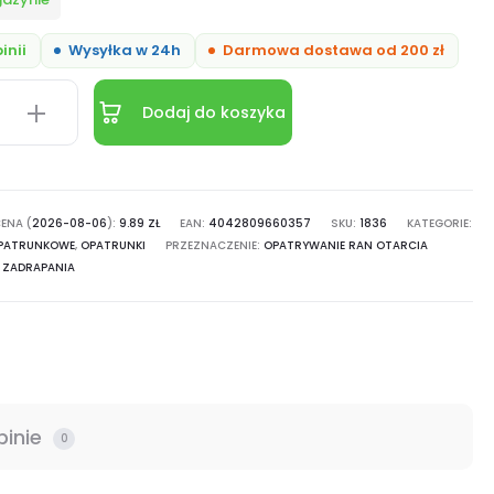
inii
Wysyłka w 24h
Darmowa dostawa od 200 zł
Dodaj do koszyka
st
ENA (
zelny
2026-08-06
):
9.89
ZŁ
EAN:
4042809660357
SKU:
1836
KATEGORIE:
OPATRUNKOWE
,
OPATRUNKI
PRZEZNACZENIE:
OPATRYWANIE RAN
OTARCIA
ZADRAPANIA
pinie
0