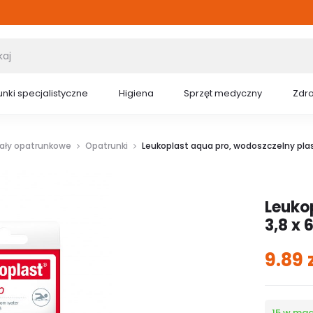
nki specjalistyczne
Higiena
Sprzęt medyczny
Zdr
iały opatrunkowe
Opatrunki
Leukoplast aqua pro, wodoszczelny plast
Leuko
3,8 x 
9.89
15 w ma