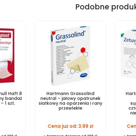
Podobne produ
ull Haft 8
Hartmann Grassolind
Hart
zny bandaż
neutral – jałowy opatrunek
 1 szt.
siatkowy na oparzenia i rany
su
przewlekłe
cz
ni
Cena już od:
3.99
zł
Cen
od 200 zł
Darmowa dostawa od 200 zł
Darm