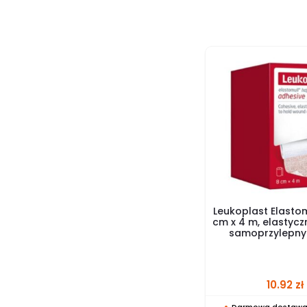
Leukoplast Elastom
cm x 4 m, elastyc
samoprzylepny –
10.92
zł
Darmowa dostawa 