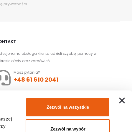
kę prywatności
ONTAKT
ofesjonalna obsługa klienta udzieli szybkiej pomocy w
kresie oferty oraz zamówień.
Masz pytania?
+48 61 610 2041
Złóż zamówienie z
Zezwól na wszystkie
dofinansowaniem
naszej
NFZ
rzy
Zezwól na wybór