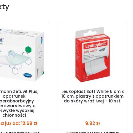
kty
mann Zetuvit Plus,
Leukoplast Soft White 6 cm x
opatrunek
10 cm, plastry z opatrunkiem
perabsorbcyjny
do skóry wrażliwej – 10 szt.
terowarstwowy o
ezwykle wysokiej
chłonności
a już od:
12.69
zł
9.82
zł
owa dostawa od 200 zł
Darmowa dostawa od 200 zł