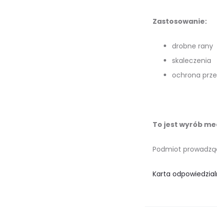
Zastosowanie:
drobne rany
skaleczenia
ochrona prz
To jest wyrób med
Podmiot prowadzący 
Karta odpowiedzial