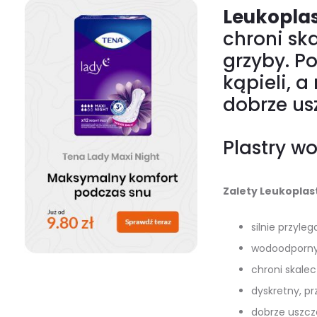
Leukopla
chroni sk
grzyby. P
kąpieli, 
dobrze us
Plastry w
Zalety Leukoplas
silnie przyleg
wodoodporn
chroni skale
dyskretny, pr
dobrze uszcz