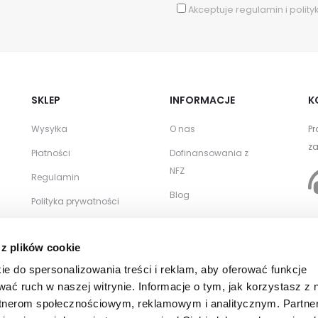
Akceptuje
regulamin
i
polity
SKLEP
INFORMACJE
K
Wysyłka
O nas
Pr
za
Płatności
Dofinansowania z
NFZ
Regulamin
Blog
Polityka prywatności
Zwroty i reklamacje
WSPÓŁPRACA
 z plików cookie
Kontakt
Zamówienia
ie do spersonalizowania treści i reklam, aby oferować funkcje
hurtowe
wać ruch w naszej witrynie. Informacje o tym, jak korzystasz z 
rtnerom społecznościowym, reklamowym i analitycznym. Partne