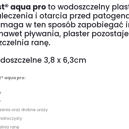
st® aqua pro
to wodoszczelny plast
aleczenia i otarcia przed patogena
omaga w ten sposób zapobiegać i
a nawet pływania, plaster pozosta
zczelnia ranę.
odoszczelne 3,8 x 6,3cm
t® aqua pro:
a
y
czenia oraz drobne urazy
zeźroczysty
elnia ranę