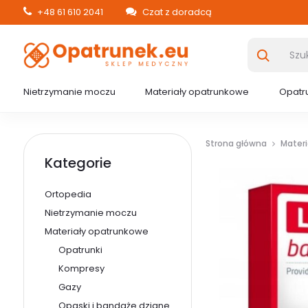
+48 61 610 2041
Czat z doradcą
Nietrzymanie moczu
Materiały opatrunkowe
Opatru
Strona główna
Mater
Kategorie
Ortopedia
Nietrzymanie moczu
Materiały opatrunkowe
Opatrunki
Kompresy
Gazy
Opaski i bandaże dziane