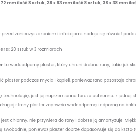
 72 mm ilość 8 sztuk, 38 x 63 mm ilość 8 sztuk, 38 x 38 mm ilo
 przed zanieczyszczeniem i infekcjami, nadaje się również podcza
era:
20 sztuk w 3 rozmiarach
er
to wodoodporny plaster, który chroni drobne rany, takie jak ska
ć plaster podczas mycia i kąpieli, ponieważ rana pozostaje chro
ę technologię, jest jej naprzemienna tarcza ochronna: z jednej 
rugiej strony plaster zapewnia wodoodporną i odporną na bakter
jest chłonny, nie przywiera do rany i dobrze ją amortyzuje. Mi
 swobodnie, ponieważ plaster dobrze dopasowuje się do kształtu ci