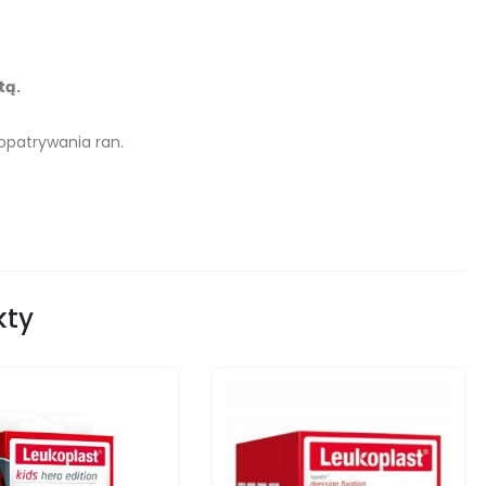
tą.
 opatrywania ran.
kty