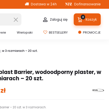
Dostawa w 24h
Dofinansowanie
0
Zaloguj się
Koszyk
owie
Wielopaki
BESTSELLERY
PROMOCJE
, w 3 rozmiarach – 20 szt.
plast Barrier, wodoodporny plaster, w
iarach – 20 szt.
0
zł
barrier – 20 szt. w 3 rozmiarach.