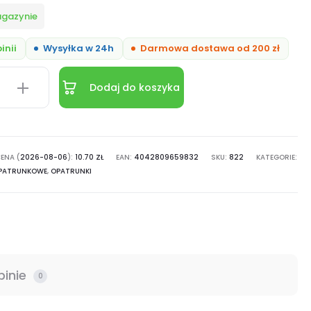
agazynie
inii
Wysyłka w 24h
Darmowa dostawa od 200 zł
Dodaj do koszyka
st
orny
ENA (
2026-08-06
):
10.70
ZŁ
EAN:
4042809659832
SKU:
822
KATEGORIE:
OPATRUNKOWE
,
OPATRUNKI
ach
pinie
0