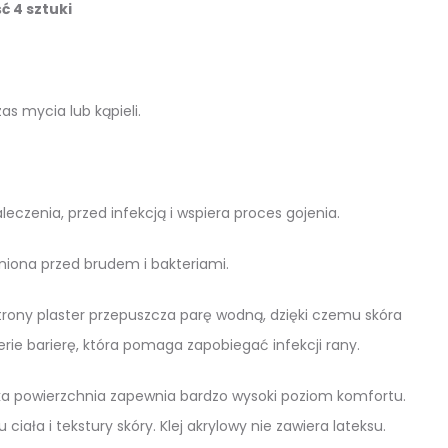
ść 4 sztuki
s mycia lub kąpieli.
leczenia, przed infekcją i wspiera proces gojenia.
niona przed brudem i bakteriami.
strony plaster przepuszcza parę wodną, dzięki czemu skóra
ie barierę, która pomaga zapobiegać infekcji rany.
ękka powierzchnia zapewnia bardzo wysoki poziom komfortu.
ała i tekstury skóry. Klej akrylowy nie zawiera lateksu.