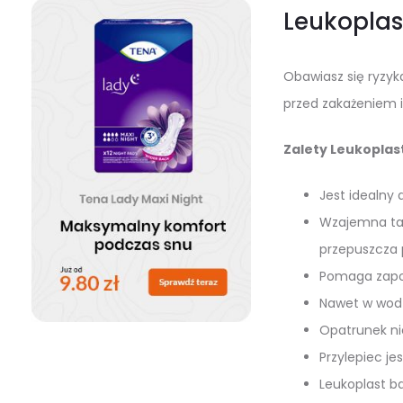
Leukoplas
Obawiasz się ryzy
przed zakażeniem i 
Zalety Leukoplast
Jest idealny 
Wzajemna tarc
przepuszcza 
Pomaga zapob
Nawet w wodz
Opatrunek ni
Przylepiec j
Leukoplast ba