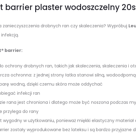
t barrier plaster wodoszczelny 20s
ka zanieczyszczenia drobnych ran czy skaleczenia? Wypróbuj
Leu
infekcją.
® barrier:
do ochrony drobnych ran, takich jak skaleczenia, skaleczenia i ot
za ochronna: z jednej strony łatka stanowi silną, wodoodporną i
parę wodną, dzięki czemu skóra może oddychać
iegać infekcji ran
ie rana jest chroniona i dlatego może być noszona podczas myci
e przylega do rany
est wygodny w użytkowaniu, ponieważ miękki elastyczny materiał 
rrier zostały wyprodukowane bez lateksu i są bardzo przyjazne d