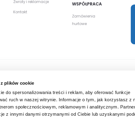
Zwroty i reklamacje
WSPÓŁPRACA
Kontakt
Zamówienia
hurtowe
rywatności Google
oraz
Regulamin usług Google
.
 z plików cookie
ie do spersonalizowania treści i reklam, aby oferować funkcje
wać ruch w naszej witrynie. Informacje o tym, jak korzystasz z 
rtnerom społecznościowym, reklamowym i analitycznym. Partne
cje z innymi danymi otrzymanymi od Ciebie lub uzyskanymi po