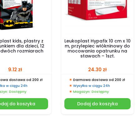
last kids, plastry z
Leukoplast Hypafix 10 cm x 10
nkiem dla dzieci, 12
m, przylepiec włókninowy do
w dwóch rozmiarach
mocowania opatrunku na
stawach – 1szt.
9.12
zł
24.30
zł
owa dostawa od 200 zł
Darmowa dostawa od 200 zł
łka w ciągu 24h
Wysyłka w ciągu 24h
zyn: Dostępny
Magazyn: Dostępny
daj do koszyka
Dodaj do koszyka