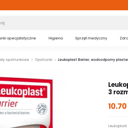
nki specjalistyczne
Higiena
Sprzęt medyczny
Zdr
iały opatrunkowe
Opatrunki
Leukoplast Barrier, wodoodporny plaster
Leuko
3 rozm
10.7
Leukoplast 