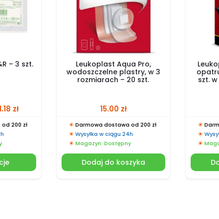
R – 3 szt.
Leukoplast Aqua Pro,
Leukop
wodoszczelne plastry, w 3
opatru
rozmiarach – 20 szt.
szt. 
1.18
zł
15.00
zł
od 200 zł
Darmowa dostawa od 200 zł
Darm
4h
Wysyłka w ciągu 24h
Wysy
y
Magazyn: Dostępny
Maga
cje
Dodaj do koszyka
Do