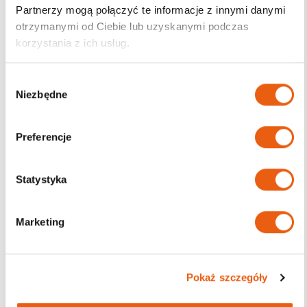
Partnerzy mogą połączyć te informacje z innymi danymi
otrzymanymi od Ciebie lub uzyskanymi podczas
korzystania z ich usług.
W
Niezbędne
y
b
ó
Preferencje
r
z
g
Statystyka
o
d
Marketing
y
Leukoplast Soft White, plastry z opatrunkiem do
skóry wrażliwej, w 2 rozmiarach – 20 szt.
Pokaż szczegóły
10.00
zł