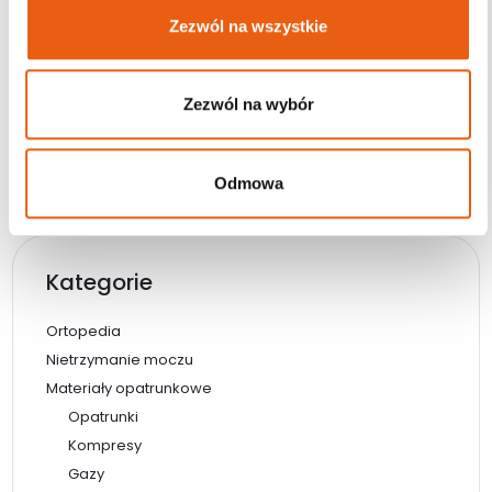
Darmowa dostawa od 200 zł
Zezwól na wszystkie
Wysyłka w ciągu 24h
Magazyn: Dostępny
Dodaj do koszyka
Zezwól na wybór
Odmowa
Kategorie
Ortopedia
Nietrzymanie moczu
Materiały opatrunkowe
Opatrunki
Kompresy
Gazy