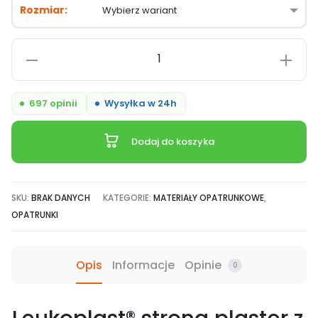
Rozmiar
ilość
Leukoplast
Strong,
697 opinii
Wysyłka w 24h
plaster
z
Dodaj do koszyka
opatrunkiem
o
mocnej
SKU:
BRAK DANYCH
KATEGORIE:
MATERIAŁY OPATRUNKOWE
,
przylepności
OPATRUNKI
-
1
Opis
Informacje
Opinie
0
szt.