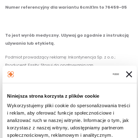
Numer referencyjny dla wariantu 6cmX1m to 76459-05
To jest wyrób medyczny. Używaj go zgodnie z instrukcją
używania lub etykietą.
Podmiot prowadzący reklamę: Inkontynencja Sp. z o.o.;
Producent: Essity; Stosuj do opatrywania ran.
Karta odpowiedzialności
Niniejsza strona korzysta z plików cookie
Wykorzystujemy pliki cookie do spersonalizowania treści
Podobne produkty
i reklam, aby oferować funkcje społecznościowe i
analizować ruch w naszej witrynie. Informacje o tym, jak
korzystasz z naszej witryny, udostępniamy partnerom
społecznościowym, reklamowym i analitycznym.