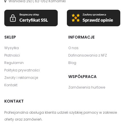
Wiśniowa 29/1, 62-052 Komorniki
SKLEP
INFORMACJE
Wysyłka
O nas
Płatności
Dofinansowania z NFZ
Regulamin
Blog
Polityka prywatności
WSPÓŁPRACA
Zwroty i reklamacje
Kontakt
Zamówienia hurtowe
KONTAKT
Profesjonalna obsługa klienta udzieli szybkiej pomocy w zakresie
oferty oraz zamówień.