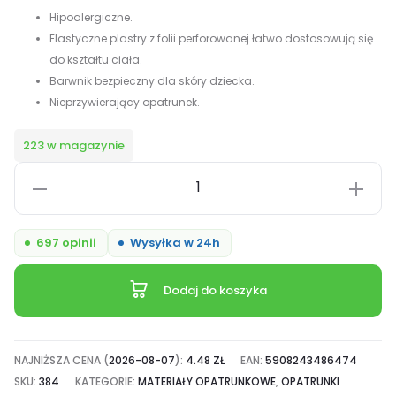
Hipoalergiczne.
Elastyczne plastry z folii perforowanej łatwo dostosowują się
do kształtu ciała.
Barwnik bezpieczny dla skóry dziecka.
Nieprzywierający opatrunek.
223 w magazynie
ilość
Activeplast
Plastry
697 opinii
Wysyłka w 24h
dla
Dzieci
Dodaj do koszyka
-
16
szt.
NAJNIŻSZA CENA (
2026-08-07
):
4.48
ZŁ
EAN:
5908243486474
SKU:
384
KATEGORIE:
MATERIAŁY OPATRUNKOWE
,
OPATRUNKI