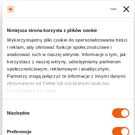
Niniejsza strona korzysta z plików cookie
Wykorzystujemy pliki cookie do spersonalizowania treści
i reklam, aby oferować funkcje społecznościowe i
analizować ruch w naszej witrynie. Informacje o tym, jak
korzystasz z naszej witryny, udostępniamy partnerom
społecznościowym, reklamowym i analitycznym.
Partnerzy mogą połączyć te informacje z innymi danymi
otrzymanymi od Ciebie lub uzyskanymi podczas
korzystania z ich usług.
W
Niezbędne
y
Leukoplast Kids 6 cm x 1 m, plaster do cięcia z
b
opatrunkiem dla dzieci – 1 szt.
ó
Preferencje