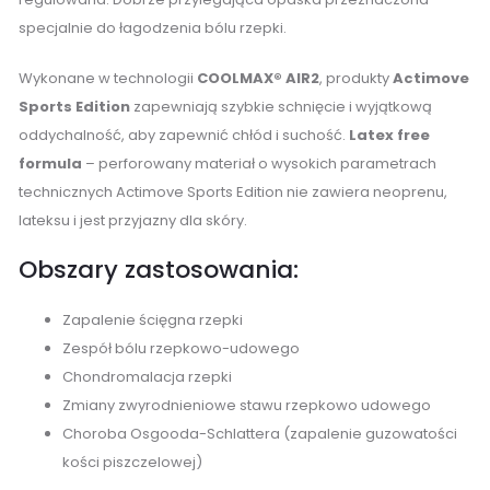
specjalnie do łagodzenia bólu rzepki.
Wykonane w technologii
COOLMAX® AIR2
, produkty
Actimove
Sports Edition
zapewniają szybkie schnięcie i wyjątkową
oddychalność, aby zapewnić chłód i suchość.
Latex free
formula
– perforowany materiał o wysokich parametrach
technicznych Actimove Sports Edition nie zawiera neoprenu,
lateksu i jest przyjazny dla skóry.
Obszary zastosowania:
Zapalenie ścięgna rzepki
Zespół bólu rzepkowo-udowego
Chondromalacja rzepki
Zmiany zwyrodnieniowe stawu rzepkowo udowego
Choroba Osgooda-Schlattera (zapalenie guzowatości
kości piszczelowej)