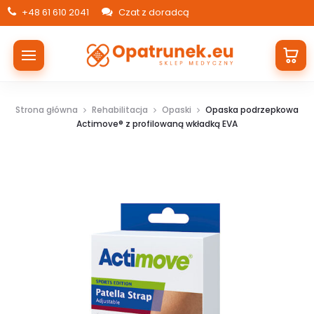
+48 61 610 2041
Czat z doradcą
Strona główna
Rehabilitacja
Opaski
Opaska podrzepkowa
Actimove® z profilowaną wkładką EVA