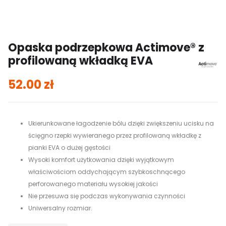
Opaska podrzepkowa Actimove® z
profilowaną wkładką EVA
52.00
zł
Ukierunkowane łagodzenie bólu dzięki zwiększeniu ucisku na
ścięgno rzepki wywieranego przez profilowaną wkładkę z
pianki EVA o dużej gęstości
Wysoki komfort użytkowania dzięki wyjątkowym
właściwościom oddychającym szybkoschnącego
perforowanego materiału wysokiej jakości
Nie przesuwa się podczas wykonywania czynności
Uniwersalny rozmiar.