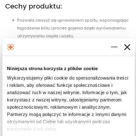
Cechy produktu:
Pozwala cieszyć się uprawianiem sportu, wspomagając
łagodzenie bólu i proces gojenia dzięki wyrównanemu
utrzymywaniu ciepła i ucisku.
Wysoki komfort użytkowania dzięki wyjątkowym
właściwościom oddychającym szybkoschnącego,
perforowanego materiału wysokiej jakości.
Nie zawiera neoprenu, wyprodukowana w technologii
Niniejsza strona korzysta z plików cookie
COOLMAX® AIR.
Wykorzystujemy pliki cookie do spersonalizowania treści
Ukierunkowane łagodzenie bólu dzięki zwiększeniu
i reklam, aby oferować funkcje społecznościowe i
ucisku na ścięgno rzepki wywieranego przez
analizować ruch w naszej witrynie. Informacje o tym, jak
profilowaną wkładkę z pianki EVA o dużej gęstości.
korzystasz z naszej witryny, udostępniamy partnerom
Nie przesuwa się podczas wykonywania czynności dzięki
społecznościowym, reklamowym i analitycznym.
Partnerzy mogą połączyć te informacje z innymi danymi
wewnętrznej warstwie punktowo pokrytej silikonem.
otrzymanymi od Ciebie lub uzyskanymi podczas
Regulacja stopnia podparcia dla wygody użytkownika,
korzystania z ich usług.
niezależnie od wykonywanych czynności.