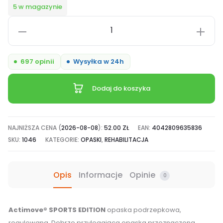
5 w magazynie
ilość
Opaska
podrzepkowa
697 opinii
Wysyłka w 24h
Actimove®
z
Dodaj do koszyka
profilowaną
wkładką
EVA
NAJNIŻSZA CENA (
2026-08-08
):
52.00
ZŁ
EAN:
4042809635836
SKU:
1046
KATEGORIE:
OPASKI
,
REHABILITACJA
Opis
Informacje
Opinie
0
Actimove® SPORTS EDITION
opaska podrzepkowa,
regulowana. Dobrze przylegająca opaska przeznaczona