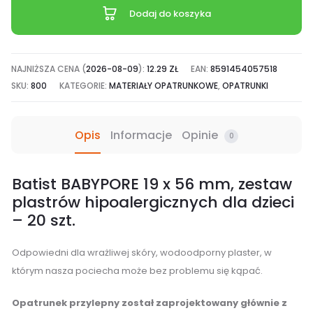
x
Dodaj do koszyka
56
mm,
zestaw
NAJNIŻSZA CENA (
2026-08-09
):
12.29
ZŁ
EAN:
8591454057518
plastrów
SKU:
800
KATEGORIE:
MATERIAŁY OPATRUNKOWE
,
OPATRUNKI
hipoalergicznych
dla
Opis
Informacje
Opinie
0
dzieci
-
Batist BABYPORE 19 x 56 mm, zestaw
20
plastrów hipoalergicznych dla dzieci
szt.
– 20 szt.
Odpowiedni dla wrażliwej skóry, wodoodporny plaster, w
którym nasza pociecha może bez problemu się kąpać.
Opatrunek przylepny został zaprojektowany głównie z