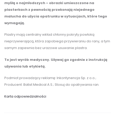
myślą o najmłodszych – obrazki umieszczone na
plasterkach z pewnością przekonają niejednego
malucha do użycia opatrunku w sytuacjach, które tego
wymagają.
Plastry mają centralny wkład chłonny pokryty powłoką
nieprzywierającą, która zapobiega przywieraniu do rany, a tym
samym zapewnia bez urazowe usuwanie plastra.
To jest wyrób medyczny. Używaj go zgodnie z instrukcją
używania lub etykietą.
Podmiot prowadzący reklamę: Inkontynencja Sp. z o.o.;
Producent: Batist Medical A.S.; Stosuj do opatrywania ran.
Karta odpowiedzialności