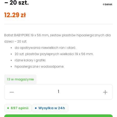
– 20 szt.
12.29
zł
Batist BABYPORE 19 x 56 mm, zestaw plastrów hipoalergicznych dla
dzieci – 20 szt.
do opatrywania niewielkich ran i otarć.
20 szt. plastrów przylepnych wielkości 19 x 56 mm.
różne kolory i grafiki.
hipoalergiczne i wodoodporne.
13 w magazynie
ilość
Batist
BABYPORE
697 opinii
Wysyłka w 24h
19