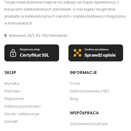
Twoje nowe ulubione miejsce na zakupy od Super Sprzedawcy z
tysiącami zrealizowanych zamówień. U nas kupisz oryginalne
produkty w konkurencyjnych cenach i szybką dostawą z magazynu
w Komornikach.
Wiśniowa 29/1, 62-052 Komorniki
SKLEP
INFORMACJE
Wysyłka
O nas
Płatności
Dofinansowania z NFZ
Regulamin
Blog
Polityka prywatności
WSPÓŁPRACA
Zwroty i reklamacje
Kontakt
Zamówienia hurtowe