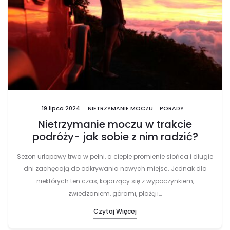
19 lipca 2024
NIETRZYMANIE MOCZU
PORADY
Nietrzymanie moczu w trakcie
podróży- jak sobie z nim radzić?
Sezon urlopowy trwa w pełni, a ciepłe promienie słońca i długie
dni zachęcają do odkrywania nowych miejsc. Jednak dla
niektórych ten czas, kojarzący się z wypoczynkiem,
zwiedzaniem, górami, plażą i…
Czytaj Więcej