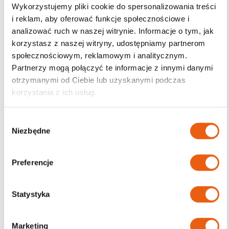
Wykorzystujemy pliki cookie do spersonalizowania treści
i reklam, aby oferować funkcje społecznościowe i
analizować ruch w naszej witrynie. Informacje o tym, jak
19 marca 2024
NIETRZYMANIE MOCZU
korzystasz z naszej witryny, udostępniamy partnerom
Inkontynencja u kobiet
społecznościowym, reklamowym i analitycznym.
Partnerzy mogą połączyć te informacje z innymi danymi
Wcześniejszy artykuł poświęciliśmy inkontynencji u mężczyzn,
otrzymanymi od Ciebie lub uzyskanymi podczas
tym razem skupimy się na tym, czym jest inkontynencja u
korzystania z ich usług.
kobiet (ntm). Ta przypadłość częściej dotyka kobiety niż
mężczyzn, co jest spowodowane kilkoma czynnikami,…
W
Czytaj Więcej
Niezbędne
y
b
ó
Preferencje
r
z
g
Statystyka
o
d
Marketing