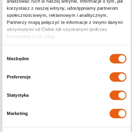
analizować ruch w naszej witrynie. Informacje o tym, jak
używania lub etykietą.
korzystasz z naszej witryny, udostępniamy partnerom
Podmiot prowadzący reklamę: Inkontynencja Sp. z o.o.;
społecznościowym, reklamowym i analitycznym.
Partnerzy mogą połączyć te informacje z innymi danymi
Producent Essity; Stosuj do unieruchomienia lub stabilizacji
otrzymanymi od Ciebie lub uzyskanymi podczas
kończyn i pleców.
korzystania z ich usług.
Karta odpowiedzialności
W
Niezbędne
y
b
Podobne produkty
ó
Preferencje
r
z
g
Statystyka
o
d
Marketing
y