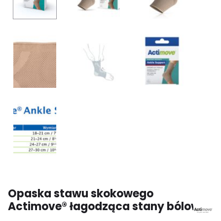
Opaska stawu skokowego
Actimove® łagodząca stany bólowe