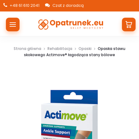
+48 61 610 2041
Czat z doradcą
Strona główna
Rehabilitacja
Opaski
Opaska stawu
skokowego Actimove® łagodząca stany bólowe