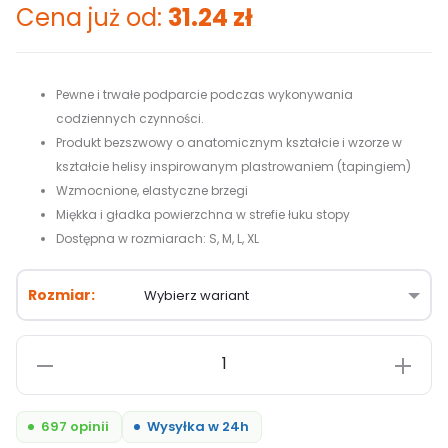
Cena już od:
31.24
zł
Pewne i trwałe podparcie podczas wykonywania
codziennych czynności.
Produkt bezszwowy o anatomicznym kształcie i wzorze w
kształcie helisy inspirowanym plastrowaniem (tapingiem)
Wzmocnione, elastyczne brzegi
Miękka i gładka powierzchna w strefie łuku stopy
Dostępna w rozmiarach: S, M, L, XL
Rozmiar
ilość
Opaska
stawu
697 opinii
Wysyłka w 24h
skokowego