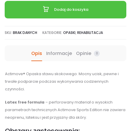
Actimove®
Dodaj do koszyka
łagodząca
stany
bólowe
SKU:
BRAK DANYCH
KATEGORIE:
OPASKI
,
REHABILITACJA
Opis
Informacje
Opinie
0
Actimove® Opaska stawu skokowego. Mocny ucisk, pewne i
trwałe podparcie podczas wykonywania codziennych
czynności.
Latex free formula
– perforowany materiał o wysokich
parametrach technicznych Actimove Sports Edition nie zawiera
neoprenu, lateksu i jest przyjazny dla skóry.
Obszary zastosowania: