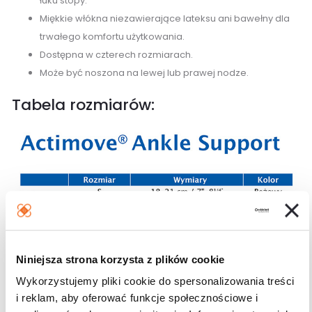
łuku stopy.
Miękkie włókna niezawierające lateksu ani bawełny dla
trwałego komfortu użytkowania.
Dostępna w czterech rozmiarach.
Może być noszona na lewej lub prawej nodze.
Tabela rozmiarów:
Niniejsza strona korzysta z plików cookie
Wykorzystujemy pliki cookie do spersonalizowania treści
To jest wyrób medyczny. Używaj go zgodnie z instrukcją
i reklam, aby oferować funkcje społecznościowe i