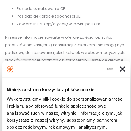
Posiada oznakowanie CE.
Posiada deklarację zgodności UE.
Zawiera instrukcję/etykietę w języku polskim.
Niniejsze informacje zawarte w ofercie zdjęcia, opisy itp.
produktów nie zastępują konsultacji z lekarzem i nie mogą być
podstawą do stosowania jakichkolwiek wyrobów medycznych,
środków farmaceutycznych czy form terapii. Wszelkie decyzje
w w/w kwestii należy konsultować z lekarzem.
Działania niepożądane:
Niniejsza strona korzysta z plików cookie
W przypadku wystąpienia działań niepożądanych należy
Wykorzystujemy pliki cookie do spersonalizowania treści
skonsultować się lekarzem.
i reklam, aby oferować funkcje społecznościowe i
analizować ruch w naszej witrynie. Informacje o tym, jak
Przechowywanie:
korzystasz z naszej witryny, udostępniamy partnerom
społecznościowym, reklamowym i analitycznym.
Przechowywać w miejscu niedostępnym i niewidocznym