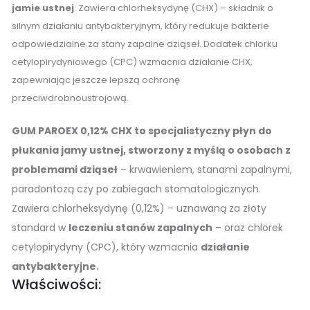
jamie ustnej
. Zawiera chlorheksydynę (CHX) – składnik o
silnym działaniu antybakteryjnym, który redukuje bakterie
odpowiedzialne za stany zapalne dziąseł. Dodatek chlorku
cetylopirydyniowego (CPC) wzmacnia działanie CHX,
zapewniając jeszcze lepszą ochronę
przeciwdrobnoustrojową.
GUM PAROEX 0,12% CHX to specjalistyczny płyn do
płukania jamy ustnej, stworzony z myślą o osobach z
problemami dziąseł
– krwawieniem, stanami zapalnymi,
paradontozą czy po zabiegach stomatologicznych.
Zawiera chlorheksydynę (0,12%) – uznawaną za złoty
standard w
leczeniu stanów zapalnych
– oraz chlorek
cetylopirydyny (CPC), który wzmacnia
działanie
antybakteryjne.
Właściwości: