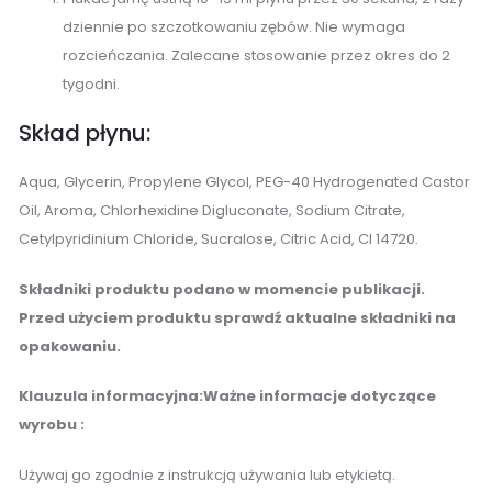
dziennie po szczotkowaniu zębów. Nie wymaga
rozcieńczania. Zalecane stosowanie przez okres do 2
tygodni.
Skład płynu:
Aqua, Glycerin, Propylene Glycol, PEG-40 Hydrogenated Castor
Oil, Aroma, Chlorhexidine Digluconate, Sodium Citrate,
Cetylpyridinium Chloride, Sucralose, Citric Acid, CI 14720.
Składniki produktu podano w momencie publikacji.
Przed użyciem produktu sprawdź aktualne składniki na
opakowaniu.
Klauzula informacyjna:
Ważne informacje dotyczące
wyrobu :
Używaj go zgodnie z instrukcją używania lub etykietą.