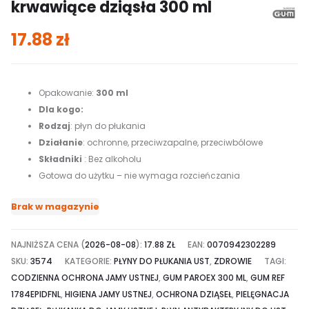
krwawiące dziąsła 300 ml
17.88
zł
Opakowanie:
300 ml
Dla kogo:
Rodzaj
: płyn do płukania
Działanie
: ochronne, przeciwzapalne, przeciwbólowe
Składniki
: Bez alkoholu
Gotowa do użytku – nie wymaga rozcieńczania
Brak w magazynie
NAJNIŻSZA CENA (
2026-08-08
):
17.88
ZŁ
EAN:
0070942302289
SKU:
3574
KATEGORIE:
PŁYNY DO PŁUKANIA UST
,
ZDROWIE
TAGI:
CODZIENNA OCHRONA JAMY USTNEJ
,
GUM PAROEX 300 ML
,
GUM REF
1784EPIDFNL
,
HIGIENA JAMY USTNEJ
,
OCHRONA DZIĄSEŁ
,
PIELĘGNACJA