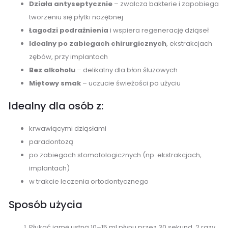
Działa antyseptycznie
– zwalcza bakterie i zapobiega
tworzeniu się płytki nazębnej
Łagodzi podrażnienia
i wspiera regenerację dziąseł
Idealny po zabiegach chirurgicznych
, ekstrakcjach
zębów, przy implantach
Bez alkoholu
– delikatny dla błon śluzowych
Miętowy smak
– uczucie świeżości po użyciu
Idealny dla osób z:
krwawiącymi dziąsłami
paradontozą
po zabiegach stomatologicznych (np. ekstrakcjach,
implantach)
w trakcie leczenia ortodontycznego
Sposób użycia
Płukać jamę ustną 10–15 ml płynu przez 30 sekund, 2 razy