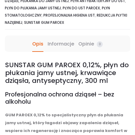
DZIĄSEŁ
,
PŁUKANKA DO JAMY USTNEJ
,
PŁYN ANTYBAKTERYJNY DO UST
,
PŁYN DO PŁUKANIA JAMY USTNEJ
,
PŁYN DO UST PAROEX
,
PŁYN
STOMATOLOGICZNY
,
PROFESJONALNA HIGIENA UST
,
REDUKCJA PŁYTKI
NAZĘBNEJ
,
SUNSTAR GUM PAROEX
Opis
Informacje
Opinie
0
SUNSTAR GUM PAROEX 0,12%, płyn do
płukania jamy ustnej, krwawiące
dziąsła, antyseptyczny, 300 ml
Profesjonalna ochrona dziąseł – bez
alkoholu
GUM PAROEX 0,12% to specjalistyczny płyn do płukania
jamy ustnej, który łagodzi objawy zapalenia dziąseł,
wspiera ich regenerację i znacząco poprawia komfort w