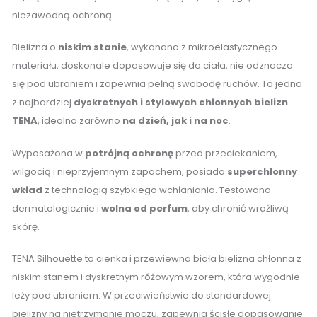
niezawodną ochroną.
Bielizna o
niskim stanie
, wykonana z mikroelastycznego
materiału, doskonale dopasowuje się do ciała, nie odznacza
się pod ubraniem i zapewnia pełną swobodę ruchów. To jedna
z najbardziej
dyskretnych i stylowych chłonnych bielizn
TENA
, idealna zarówno
na dzień, jak i na noc
.
Wyposażona w
potrójną ochronę
przed przeciekaniem,
wilgocią i nieprzyjemnym zapachem, posiada
superchłonny
wkład
z technologią szybkiego wchłaniania. Testowana
dermatologicznie i
wolna od perfum
, aby chronić wrażliwą
skórę.
TENA Silhouette to cienka i przewiewna biała bielizna chłonna z
niskim stanem i dyskretnym różowym wzorem, która wygodnie
leży pod ubraniem. W przeciwieństwie do standardowej
bielizny na nietrzymanie moczu, zapewnia ścisłe dopasowanie