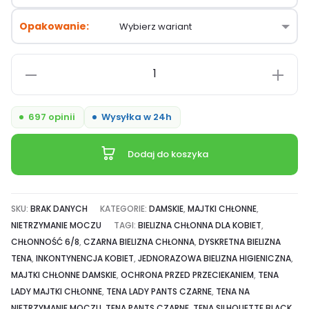
Opakowanie
ilość
Tena
Silhouette
697 opinii
Wysyłka w 24h
Lady
Pants
Dodaj do koszyka
Plus
Black,
dyskretna
SKU:
BRAK DANYCH
KATEGORIE:
DAMSKIE
,
MAJTKI CHŁONNE
,
bielizna
NIETRZYMANIE MOCZU
TAGI:
BIELIZNA CHŁONNA DLA KOBIET
,
chłonna
CHŁONNOŚĆ 6/8
,
CZARNA BIELIZNA CHŁONNA
,
DYSKRETNA BIELIZNA
TENA
,
INKONTYNENCJA KOBIET
,
JEDNORAZOWA BIELIZNA HIGIENICZNA
,
dla
MAJTKI CHŁONNE DAMSKIE
,
OCHRONA PRZED PRZECIEKANIEM
,
TENA
kobiet,
LADY MAJTKI CHŁONNE
,
TENA LADY PANTS CZARNE
,
TENA NA
chłonność
NIETRZYMANIE MOCZU
,
TENA PANTS CZARNE
,
TENA SILHOUETTE BLACK
,