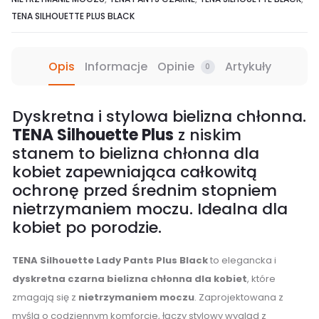
6/8
TENA SILHOUETTE PLUS BLACK
Opis
Informacje
Opinie
Artykuły
0
Dyskretna i stylowa bielizna chłonna.
TENA Silhouette Plus
z niskim
stanem to bielizna chłonna dla
kobiet zapewniająca całkowitą
ochronę przed średnim stopniem
nietrzymaniem moczu. Idealna dla
kobiet po porodzie.
TENA Silhouette Lady Pants Plus Black
to elegancka i
dyskretna czarna bielizna chłonna dla kobiet
, które
zmagają się z
nietrzymaniem moczu
. Zaprojektowana z
myślą o codziennym komforcie, łączy stylowy wygląd z