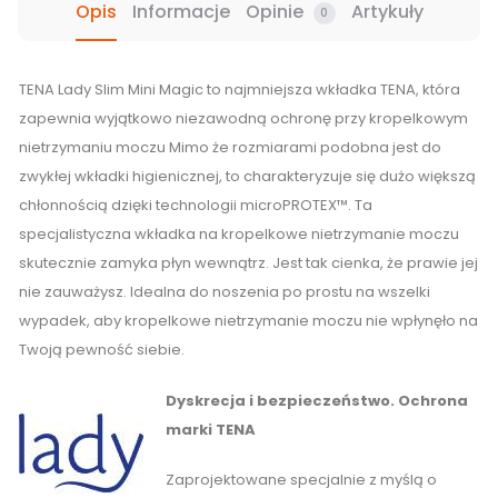
Opis
Informacje
Opinie
Artykuły
0
szt.
TENA Lady Slim Mini Magic to najmniejsza wkładka TENA, która
zapewnia wyjątkowo niezawodną ochronę przy kropelkowym
nietrzymaniu moczu Mimo że rozmiarami podobna jest do
zwykłej wkładki higienicznej, to charakteryzuje się dużo większą
chłonnością dzięki technologii microPROTEX™. Ta
specjalistyczna wkładka na kropelkowe nietrzymanie moczu
skutecznie zamyka płyn wewnątrz. Jest tak cienka, że prawie jej
nie zauważysz. Idealna do noszenia po prostu na wszelki
wypadek, aby kropelkowe nietrzymanie moczu nie wpłynęło na
Twoją pewność siebie.
Dyskrecja i bezpieczeństwo. Ochrona
marki TENA
Zaprojektowane specjalnie z myślą o