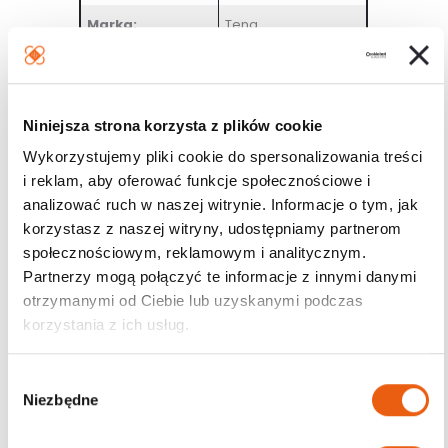
Marka:
Tena
Długość wkładki:
15 cm
Niniejsza strona korzysta z plików cookie
Wykorzystujemy pliki cookie do spersonalizowania treści
i reklam, aby oferować funkcje społecznościowe i
analizować ruch w naszej witrynie. Informacje o tym, jak
korzystasz z naszej witryny, udostępniamy partnerom
społecznościowym, reklamowym i analitycznym.
Partnerzy mogą połączyć te informacje z innymi danymi
otrzymanymi od Ciebie lub uzyskanymi podczas
korzystania z ich usług.
W
Niezbędne
y
b