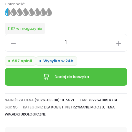
Chłonność:
1187 w magazynie
ilość
Tena
Lady
697 opinii
Wysyłka w 24h
Slim
Mini
Dodaj do koszyka
Magic,
specjalistyczne
wkładki,
NAJNIŻSZA CENA (
2026-08-08
):
11.74
ZŁ
EAN:
7322540894714
chłonność
SKU:
95
KATEGORIE:
DLA KOBIET
,
NIETRZYMANIE MOCZU
,
TENA
,
0.5/8
WKŁADKI UROLOGICZNE
-
34