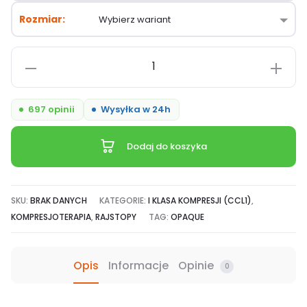
Rozmiar
ilość
JOBST
Opaque
697 opinii
Wysyłka w 24h
CCL1,
kryjące
Dodaj do koszyka
rajstopy
na
co
SKU:
BRAK DANYCH
KATEGORIE:
I KLASA KOMPRESJI (CCL1)
,
dzień
KOMPRESJOTERAPIA
,
RAJSTOPY
TAG:
OPAQUE
Opis
Informacje
Opinie
0