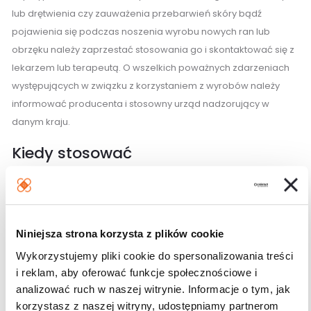
lub drętwienia czy zauważenia przebarwień skóry bądź
pojawienia się podczas noszenia wyrobu nowych ran lub
obrzęku należy zaprzestać stosowania go i skontaktować się z
lekarzem lub terapeutą. O wszelkich poważnych zdarzeniach
występujących w związku z korzystaniem z wyrobów należy
informować producenta i stosowny urząd nadzorujący w
danym kraju.
Kiedy stosować
Na co dzień
Sposób pielęgnacji
Niniejsza strona korzysta z plików cookie
Produkty uciskowe JOBST®, o ile to możliwe, należy prać
Wykorzystujemy pliki cookie do spersonalizowania treści
codziennie lub co najmniej co drugi dzień. W tym celu można
i reklam, aby oferować funkcje społecznościowe i
stosować zwyczajne łagodne środki piorące. Nie należy
analizować ruch w naszej witrynie. Informacje o tym, jak
stosować dodatków do prania takich jak płyny zmiękczające,
korzystasz z naszej witryny, udostępniamy partnerom