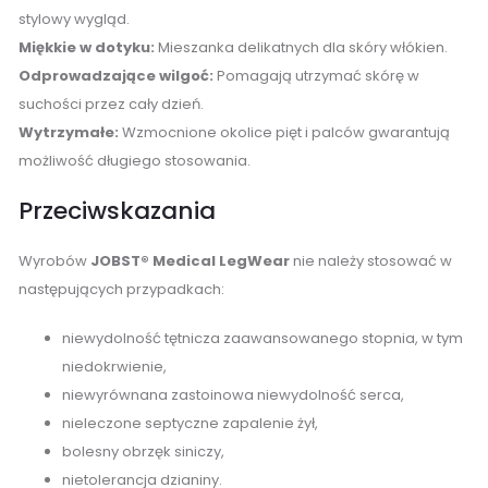
stylowy wygląd.
Miękkie w dotyku:
Mieszanka delikatnych dla skóry włókien.
Odprowadzające wilgoć:
Pomagają utrzymać skórę w
suchości przez cały dzień.
Wytrzymałe:
Wzmocnione okolice pięt i palców gwarantują
możliwość długiego stosowania.
Przeciwskazania
Wyrobów
JOBST® Medical LegWear
nie należy stosować w
następujących przypadkach:
niewydolność tętnicza zaawansowanego stopnia, w tym
niedokrwienie,
niewyrównana zastoinowa niewydolność serca,
nieleczone septyczne zapalenie żył,
bolesny obrzęk siniczy,
nietolerancja dzianiny.