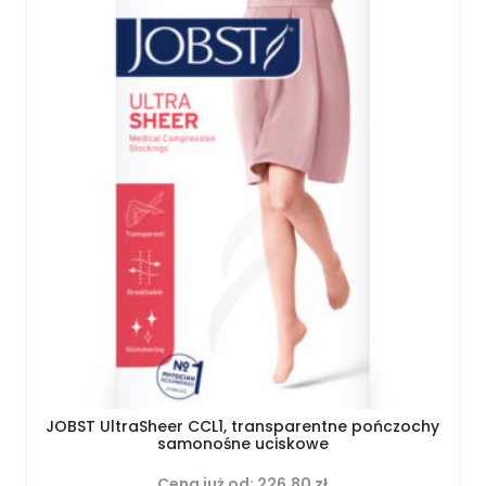
JOBST UltraSheer CCL1, transparentne pończochy
samonośne uciskowe
Cena już od:
226.80
zł