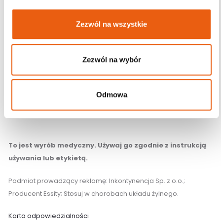
informować firmę BSN-JOBST GmbH i stosowny organ
nadzorujący w danym kraju. Pielęgnacja paska silikonowego:
Zezwól na wszystkie
W razie potrzeby pasek silikonowy można umyć ręcznie w celu
usunięcia pozostałości kremów, balsamów, włosów oraz
innych zanieczyszczeń.
Zezwól na wybór
Skład produktu
Odmowa
36% elastan, 64% poliamid
To jest wyrób medyczny. Używaj go zgodnie z instrukcją
używania lub etykietą.
Podmiot prowadzący reklamę: Inkontynencja Sp. z o.o.;
Producent Essity; Stosuj w chorobach układu żylnego.
Karta odpowiedzialności