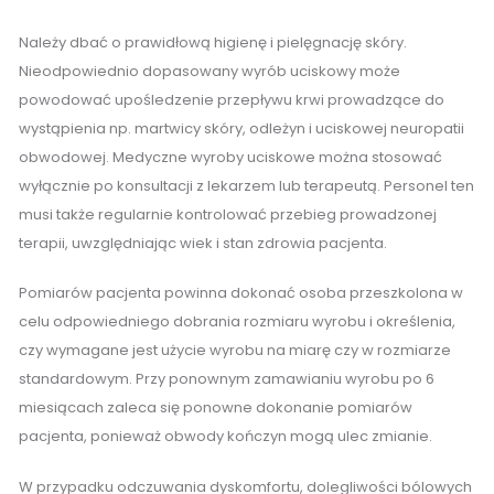
Należy dbać o prawidłową higienę i pielęgnację skóry.
Nieodpowiednio dopasowany wyrób uciskowy może
powodować upośledzenie przepływu krwi prowadzące do
wystąpienia np. martwicy skóry, odleżyn i uciskowej neuropatii
obwodowej. Medyczne wyroby uciskowe można stosować
wyłącznie po konsultacji z lekarzem lub terapeutą. Personel ten
musi także regularnie kontrolować przebieg prowadzonej
terapii, uwzględniając wiek i stan zdrowia pacjenta.
Pomiarów pacjenta powinna dokonać osoba przeszkolona w
celu odpowiedniego dobrania rozmiaru wyrobu i określenia,
czy wymagane jest użycie wyrobu na miarę czy w rozmiarze
standardowym. Przy ponownym zamawianiu wyrobu po 6
miesiącach zaleca się ponowne dokonanie pomiarów
pacjenta, ponieważ obwody kończyn mogą ulec zmianie.
W przypadku odczuwania dyskomfortu, dolegliwości bólowych