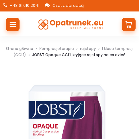
+48 61 610 2041
Czat z doradcą
Strona główna
Kompresjoterapia
rajstopy
I klasa kompresji
(CCL1)
JOBST Opaque CCL1, kryjące rajstopy na co dzień