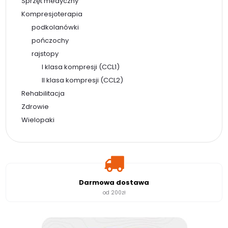
Sprzęt medyczny
Kompresjoterapia
podkolanówki
pończochy
rajstopy
I klasa kompresji (CCL1)
II klasa kompresji (CCL2)
Rehabilitacja
Zdrowie
Wielopaki
Darmowa dostawa
od 200zł