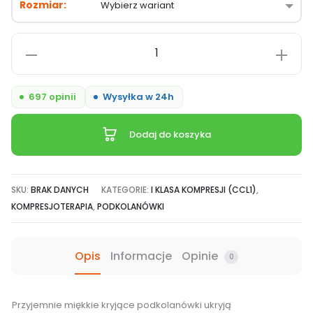
Rozmiar
ilość
JOBST
Opaque
697 opinii
Wysyłka w 24h
CCL1,
kryjące
Dodaj do koszyka
podkolanówki
na
co
SKU:
BRAK DANYCH
KATEGORIE:
I KLASA KOMPRESJI (CCL1)
,
dzień
KOMPRESJOTERAPIA
,
PODKOLANÓWKI
Opis
Informacje
Opinie
0
Przyjemnie miękkie kryjące podkolanówki ukryją