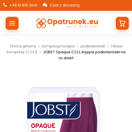
+48 61 610 2041
Czat z doradcą
Strona główna
Kompresjoterapia
podkolanówki
I klasa
kompresji (CCL1)
JOBST Opaque CCL1, kryjące podkolanówki na
co dzień