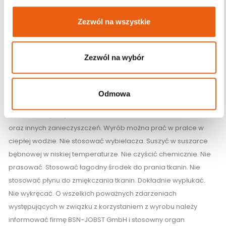
dokładnie wypłukać wyroby uciskowe. Mokre zawinąć w
Zezwól na wszystkie
ręcznik i wycisnąć nadmiar wody. Nie wykręcać. Nie suszyć
wyrobów uciskowych na grzejniku ani wystawiać ich na
bezpośrednie
Zezwól na wybór
działanie promieni słonecznych. Informacje dotyczące
możliwości korzystania z suszarki bębnowej podano na metce
wyrobu uciskowego. Pielęgnacja taśmy silikonowej: W razie
Odmowa
potrzeby taśmę silikonową można przetrzeć mokrą ściereczką
w celu usunięcia pozostałości kremów, balsamów, włosów
oraz innych zanieczyszczeń. Wyrób można prać w pralce w
ciepłej wodzie. Nie stosować wybielacza. Suszyć w suszarce
bębnowej w niskiej temperaturze. Nie czyścić chemicznie. Nie
prasować. Stosować łagodny środek do prania tkanin. Nie
stosować płynu do zmiękczania tkanin. Dokładnie wypłukać.
Nie wykręcać. O wszelkich poważnych zdarzeniach
występujących w związku z korzystaniem z wyrobu należy
informować firmę BSN-JOBST GmbH i stosowny organ