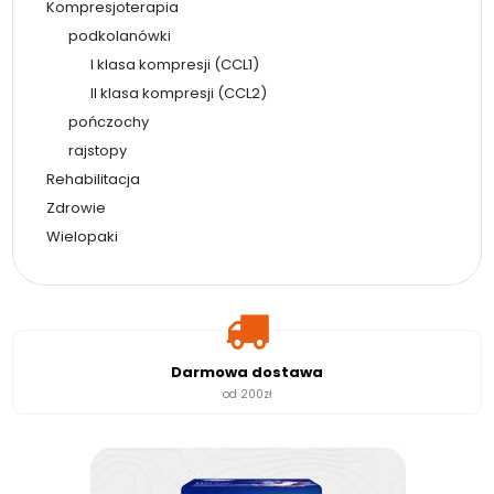
Kompresjoterapia
podkolanówki
I klasa kompresji (CCL1)
II klasa kompresji (CCL2)
pończochy
rajstopy
Rehabilitacja
Zdrowie
Wielopaki
Darmowa dostawa
od 200zł