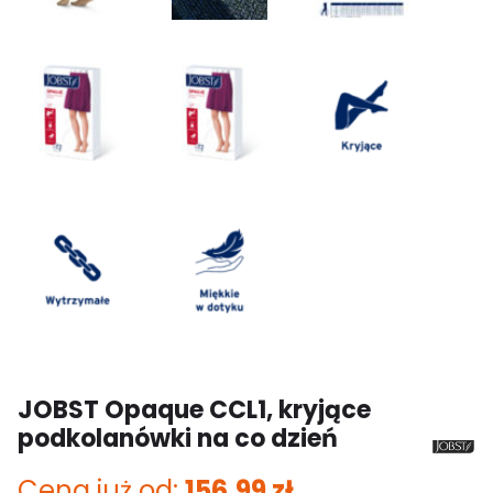
JOBST Opaque CCL1, kryjące
podkolanówki na co dzień
Cena już od:
156.99
zł