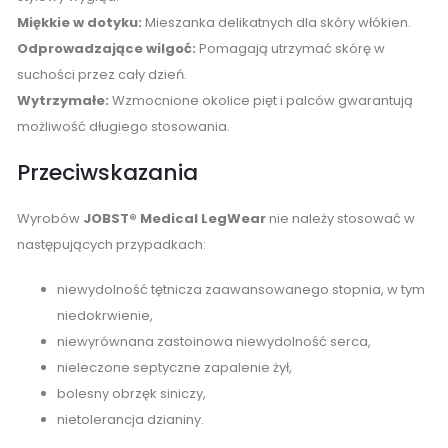
Miękkie w dotyku:
Mieszanka delikatnych dla skóry włókien.
Odprowadzające wilgoć:
Pomagają utrzymać skórę w
suchości przez cały dzień.
Wytrzymałe:
Wzmocnione okolice pięt i palców gwarantują
możliwość długiego stosowania.
Przeciwskazania
Wyrobów
JOBST® Medical LegWear
nie należy stosować w
następujących przypadkach:
niewydolność tętnicza zaawansowanego stopnia, w tym
niedokrwienie,
niewyrównana zastoinowa niewydolność serca,
nieleczone septyczne zapalenie żył,
bolesny obrzęk siniczy,
nietolerancja dzianiny.