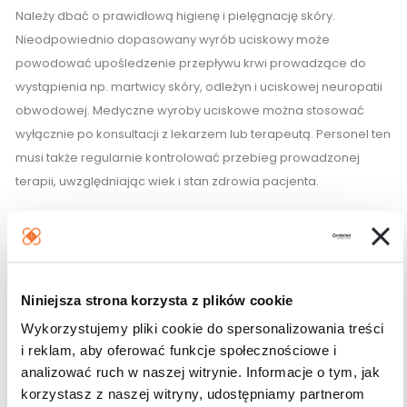
Należy dbać o prawidłową higienę i pielęgnację skóry.
Nieodpowiednio dopasowany wyrób uciskowy może
powodować upośledzenie przepływu krwi prowadzące do
wystąpienia np. martwicy skóry, odleżyn i uciskowej neuropatii
obwodowej. Medyczne wyroby uciskowe można stosować
wyłącznie po konsultacji z lekarzem lub terapeutą. Personel ten
musi także regularnie kontrolować przebieg prowadzonej
terapii, uwzględniając wiek i stan zdrowia pacjenta.
Pomiarów pacjenta powinna dokonać osoba przeszkolona w
celu odpowiedniego dobrania rozmiaru wyrobu i określenia,
czy wymagane jest użycie wyrobu na miarę czy w rozmiarze
standardowym. Przy ponownym zamawianiu wyrobu po 6
Niniejsza strona korzysta z plików cookie
miesiącach zaleca się ponowne dokonanie pomiarów
Wykorzystujemy pliki cookie do spersonalizowania treści
pacjenta, ponieważ obwody kończyn mogą ulec zmianie.
i reklam, aby oferować funkcje społecznościowe i
analizować ruch w naszej witrynie. Informacje o tym, jak
W przypadku odczuwania dyskomfortu, dolegliwości bólowych
korzystasz z naszej witryny, udostępniamy partnerom
lub drętwienia czy zauważenia przebarwień skóry bądź