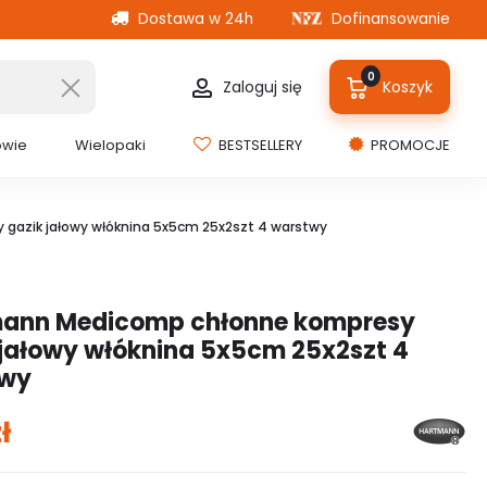
Dostawa w 24h
Dofinansowanie
0
Zaloguj się
Koszyk
owie
Wielopaki
BESTSELLERY
PROMOCJE
gazik jałowy włóknina 5x5cm 25x2szt 4 warstwy
ann Medicomp chłonne kompresy
 jałowy włóknina 5x5cm 25x2szt 4
twy
ł