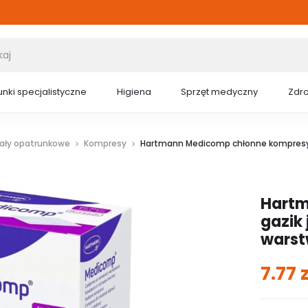
nki specjalistyczne
Higiena
Sprzęt medyczny
Zdr
iały opatrunkowe
Kompresy
Hartmann Medicomp chłonne kompresy 
Hartm
gazik
wars
7.77
z