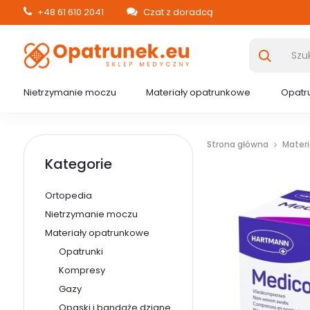
+48 61 610 2041
Czat z doradcą
Nietrzymanie moczu
Materiały opatrunkowe
Opatru
Strona główna
Mater
Kategorie
Ortopedia
Nietrzymanie moczu
Materiały opatrunkowe
Opatrunki
Kompresy
Gazy
Opaski i bandaże dziane