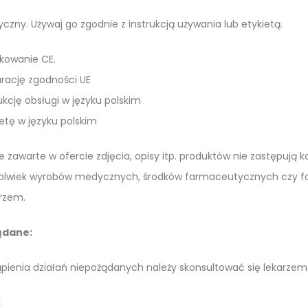
czny. Używaj go zgodnie z instrukcją używania lub etykietą.
kowanie CE.
arację zgodności UE
ukcję obsługi w języku polskim
etę w języku polskim
e zawarte w ofercie zdjęcia, opisy itp. produktów nie zastępują
olwiek wyrobów medycznych, środków farmaceutycznych czy form
rzem.
ądane:
ienia działań niepożądanych należy skonsultować się lekarzem
: