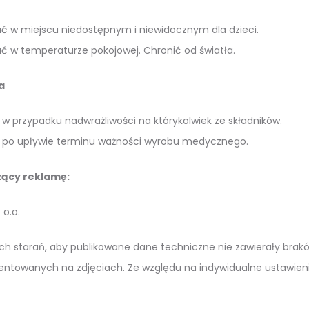
 w miejscu niedostępnym i niewidocznym dla dzieci.
 w temperaturze pokojowej. Chronić od światła.
a
w przypadku nadwrażliwości na którykolwiek ze składników.
 po upływie terminu ważności wyrobu medycznego.
ący reklamę:
 o.o.
h starań, aby publikowane dane techniczne nie zawierały braków 
entowanych na zdjęciach. Ze względu na indywidualne ustawien