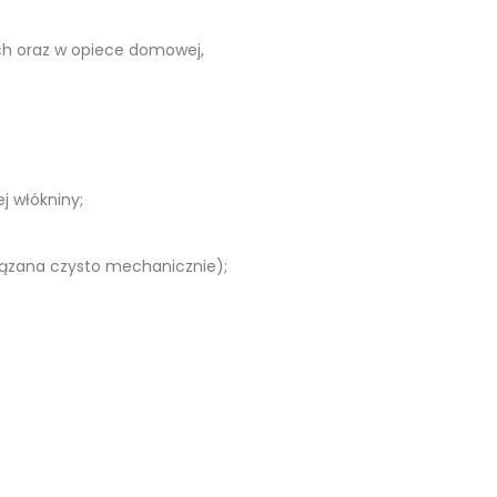
ch oraz w opiece domowej,
j włókniny;
iązana czysto mechanicznie);