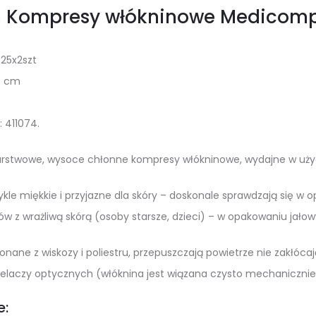
 Kompresy włókninowe Medicom
25x2szt
5 cm
 411074.
stwowe, wysoce chłonne kompresy włókninowe, wydajne w użyc
kle miękkie i przyjazne dla skóry – doskonale sprawdzają się w
w z wrażliwą skórą (osoby starsze, dzieci) – w opakowaniu jało
nane z wiskozy i poliestru, przepuszczają powietrze nie zakłócaj
elaczy optycznych (włóknina jest wiązana czysto mechanicznie
e: