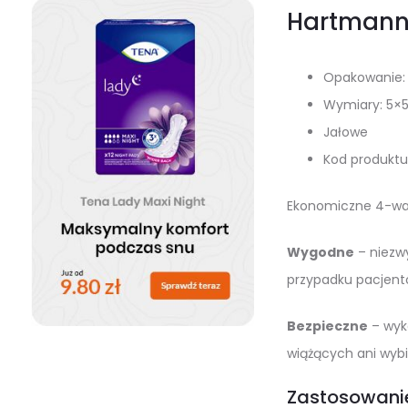
Hartmann
Opakowanie: 
Wymiary: 5×
Jałowe
Kod produktu:
Ekonomiczne 4-war
Wygodne
– niezwy
przypadku pacjentó
Bezpieczne
– wyko
wiążących ani wybi
Zastosowani