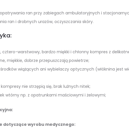
opatrywania ran przy zabiegach ambulatoryjnych i stacjonarny
ia ran i drobnych urazów, oczyszczania skóry.
yka:
 cztero-warstwowy, bardzo miękki i chłonny kompres z delikatne
ne, miękkie, dobrze przepuszczają powietrze;
ą środków wiążących ani wybielaczy optycznych (włóknina jest w
kompresy nie strzępią się, brak luźnych nitek;
ek wtórny np. z opatrunkami maściowymi i żelowymi;
cyjna:
e dotyczące wyrobu medycznego: