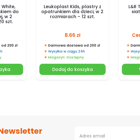
 White,
Leukoplast Kids, plastry z
L&R T
nkiem do
opatrunkiem dla dzieci, w 2
sia
j, w 2
rozmiarach – 12 szt.
0 szt.
8.66
zł
Cen
od 200 zł
Darmowa dostawa od 200 zł
Darm
4h
Wysyłka w ciągu 24h
Wysy
y
Magazyn: Dostępny
Maga
szyka
Dodaj do koszyka
 Newsletter