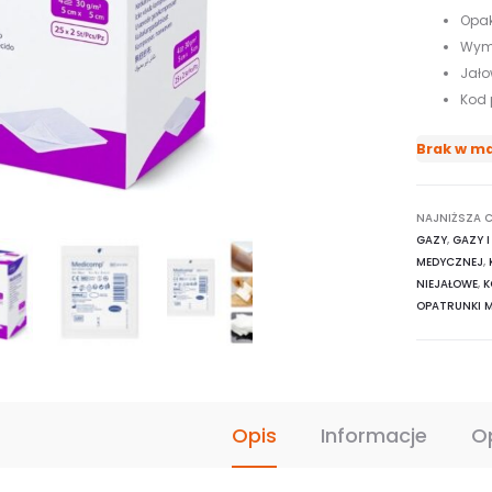
Opak
Wym
Jał
Kod 
Brak w m
NAJNIŻSZA C
GAZY
,
GAZY 
MEDYCZNEJ
,
NIEJAŁOWE
,
K
OPATRUNKI 
Opis
Informacje
O