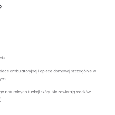
p
iu.
 opiece ambulatoryjnej i opiece domowej szczególnie w
wym.
ąc naturalnych funkcji skóry. Nie zawierają środków
).