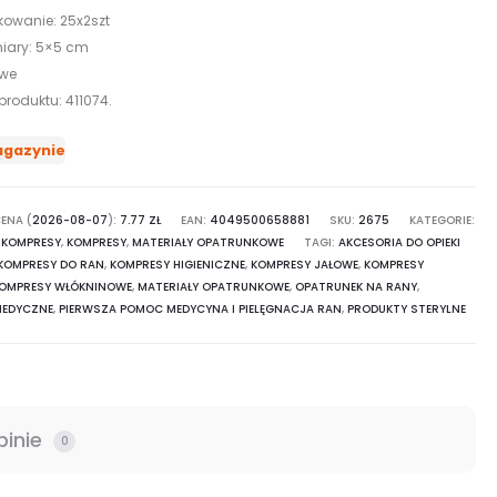
owanie: 25x2szt
iary: 5×5 cm
owe
produktu: 411074.
agazynie
ENA (
2026-08-07
):
7.77
ZŁ
EAN:
4049500658881
SKU:
2675
KATEGORIE:
I KOMPRESY
,
KOMPRESY
,
MATERIAŁY OPATRUNKOWE
TAGI:
AKCESORIA DO OPIEKI
KOMPRESY DO RAN
,
KOMPRESY HIGIENICZNE
,
KOMPRESY JAŁOWE
,
KOMPRESY
OMPRESY WŁÓKNINOWE
,
MATERIAŁY OPATRUNKOWE
,
OPATRUNEK NA RANY
,
MEDYCZNE
,
PIERWSZA POMOC MEDYCYNA I PIELĘGNACJA RAN
,
PRODUKTY STERYLNE
pinie
0