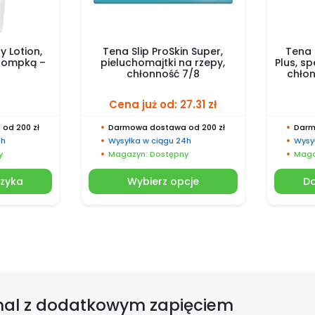
y Lotion,
Tena Slip ProSkin Super,
Tena 
 pompką –
pieluchomajtki na rzepy,
Plus, sp
chłonność 7/8
chłon
Cena już od:
27.31
zł
od 200 zł
Darmowa dostawa od 200 zł
Darm
4h
Wysyłka w ciągu 24h
Wysy
y
Magazyn: Dostępny
Maga
szyka
Wybierz opcje
Do
rmal z dodatkowym zapięciem