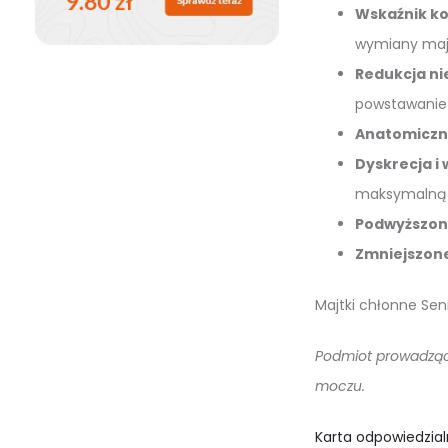
Wskaźnik ko
wymiany maj
Redukcja n
powstawanie 
Anatomiczny
Dyskrecja i
maksymalną 
Podwyższon
Zmniejszone
Majtki chłonne Sen
Podmiot prowadzący
moczu.
Karta odpowiedzial