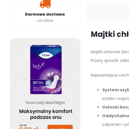
Darmowa dostawa
od 200zł
Majtki ch
Majtki chłonne Sen
Prosty sposób zakł
Najważniejsze cech
System szyb
szybko rozpr
Osłonki boc
Oddychalno
odparzeń i po