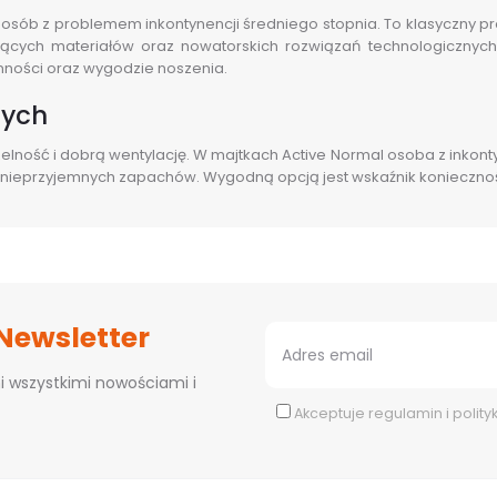
osób z problemem inkontynencji średniego stopnia. To klasyczny pro
ujących materiałów oraz nowatorskich rozwiązań technologicznych
nności oraz wygodzie noszenia.
nych
lność i dobrą wentylację. W majtkach Active Normal osoba z inkon
ię nieprzyjemnych zapachów. Wygodną opcją jest wskaźnik konieczno
 Newsletter
i wszystkimi nowościami i
Akceptuje
regulamin
i
polity