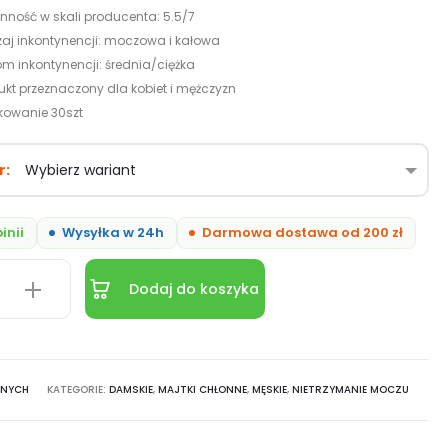
nność w skali producenta: 5.5/7
aj inkontynencji: moczowa i kałowa
om inkontynencji: średnia/ciężka
ukt przeznaczony dla kobiet i mężczyzn
owanie 30szt
r
inii
Wysyłka w 24h
Darmowa dostawa od 200 zł
Dodaj do koszyka
ANYCH
KATEGORIE:
DAMSKIE
,
MAJTKI CHŁONNE
,
MĘSKIE
,
NIETRZYMANIE MOCZU