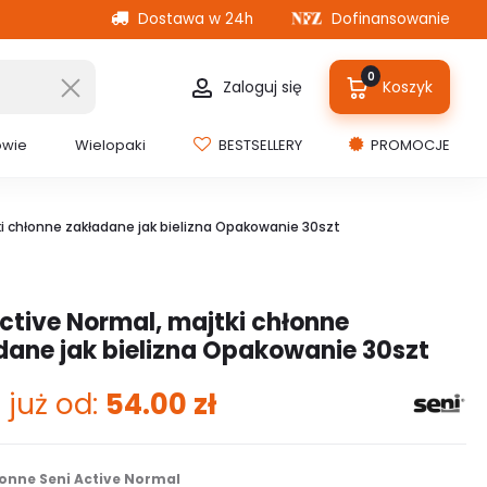
Dostawa w 24h
Dofinansowanie
0
Zaloguj się
Koszyk
owie
Wielopaki
BESTSELLERY
PROMOCJE
ki chłonne zakładane jak bielizna Opakowanie 30szt
ctive Normal, majtki chłonne
dane jak bielizna Opakowanie 30szt
 już od:
54.00
zł
łonne Seni Active Normal