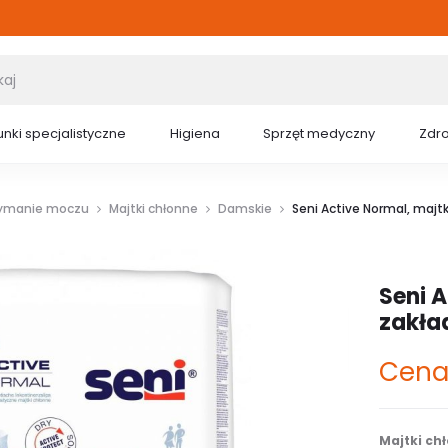
nki specjalistyczne
Higiena
Sprzęt medyczny
Zdr
zymanie moczu
Majtki chłonne
Damskie
Seni Active Normal, majt
Seni A
zakła
Cena
Majtki ch