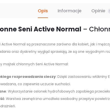
zakłada
jak
Opis
Informacje
Opinie
bielizna
Opakowa
łonne Seni Active Normal
– Chłonn
30szt
i Active Normal są przeznaczone zarówno dla kobiet, jak i męż
adania oraz dyskretny wygląd sprawiają, że są one wygodnym ro
y majtek chłonnych Seni Active Normal:
kiego rozprowadzania cieczy
: Dzięki zastosowaniu włókniny 
owadzana, co zapewnia uczucie suchości.
zne
: Wykorzystanie osłonek hydrofobowych zapobiega przeciekan
ść
: Warstwa zewnętrzna umożliwia swobodny przepływ powietrza,
drażnień.