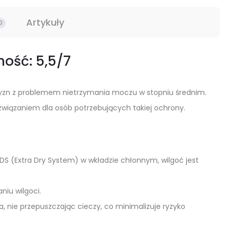
ne
Artykuły
0
nie
ość: 5,5/7
czyzn z problemem nietrzymania moczu w stopniu średnim.
związaniem dla osób potrzebujących takiej ochrony.
EDS (Extra Dry System) w wkładzie chłonnym, wilgoć jest
iu wilgoci.
 nie przepuszczając cieczy, co minimalizuje ryzyko