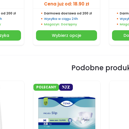
Cena już od:
18.90
zł
od 200 zł
Darmowa dostawa od 200 zł
Darm
4h
Wysyłka w ciągu 24h
Wysył
y
Magazyn: Dostępny
Maga
zyka
Wybierz opcje
Do
Podobne produ
POLECANY