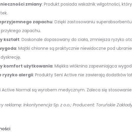
nieczności zmiany
: Produkt posiada wskaźnik wilgotności, któr
tek.
ieprzyjemnego zapachu
: Dzięki zastosowaniu superabsorbentu
przykrego zapachu.
 kształt
: Doskonale dopasowany do ciała, zmniejsza ryzyko o
 wygoda
: Majtki chłonne są praktycznie niewidoczne pod ubranie
dyskrecję.
y komfort użytkowania
: Miękka włóknina zapewniająca wygod
 ryzyko alergii
: Produkty Seni Active nie zawierają dodatków la
i Active Normal są wyrobem medycznym. Zaleca się stosowanie zg
 reklamę: Inkontynencja Sp. z o.o.; Producent: Toruńskie Zakłady
ności