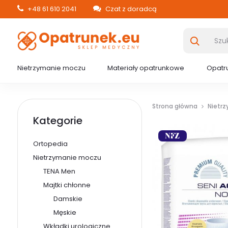
+48 61 610 2041
Czat z doradcą
Nietrzymanie moczu
Materiały opatrunkowe
Opatru
Strona główna
Nietr
Kategorie
Ortopedia
Nietrzymanie moczu
TENA Men
Majtki chłonne
Damskie
Męskie
Wkładki urologiczne