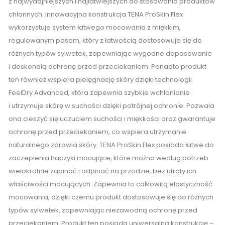
z najwydajniejszych i najłatwiejszych do stosowania produktów
chłonnych. Innowacyjna konstrukcja TENA ProSkin Flex
wykorzystuje system łatwego mocowania z miękkim,
regulowanym pasem, który z łatwością dostosowuje się do
różnych typów sylwetek, zapewniając wygodne dopasowanie
i doskonałą ochronę przed przeciekaniem. Ponadto produkt
ten również wspiera pielęgnację skóry dzięki technologii
FeelDry Advanced, która zapewnia szybkie wchłanianie
i utrzymuje skórę w suchości dzięki potrójnej ochronie. Pozwala
ona cieszyć się uczuciem suchości i miękkości oraz gwarantuje
ochronę przed przeciekaniem, co wspiera utrzymanie
naturalnego zdrowia skóry. TENA ProSkin Flex posiada łatwe do
zaczepienia haczyki mocujące, które można według potrzeb
wielokrotnie zapinać i odpinać na przodzie, bez utraty ich
właściwości mocujących. Zapewnia to całkowitą elastyczność
mocowania, dzięki czemu produkt dostosowuje się do różnych
typów sylwetek, zapewniając niezawodną ochronę przed
przeciekaniem. Produkt ten posiada uniwersalną konstrukcję –