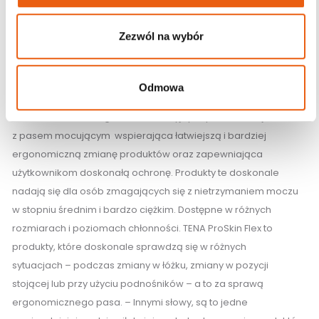
Zezwól na wybór
Pieluchomajtki z pasem mocującym na
nietrzymanie moczu | Flex
Odmowa
TENA ProSkin Flex to gama innowacyjnych pieluchomajtek
z pasem mocującym wspierająca łatwiejszą i bardziej
ergonomiczną zmianę produktów oraz zapewniająca
użytkownikom doskonałą ochronę. Produkty te doskonale
nadają się dla osób zmagających się z nietrzymaniem moczu
w stopniu średnim i bardzo ciężkim. Dostępne w różnych
rozmiarach i poziomach chłonności. TENA ProSkin Flex to
produkty, które doskonale sprawdzą się w różnych
sytuacjach – podczas zmiany w łóżku, zmiany w pozycji
stojącej lub przy użyciu podnośników – a to za sprawą
ergonomicznego pasa. – Innymi słowy, są to jedne