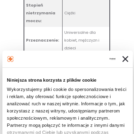
Stopień
nietrzymania
Ciężki
moczu:
Uniwersalne dla
Przeznaczenie:
kobiet, mężczyzn i
dzieci
Marka:
Tena
Tabela Rozmiarów
Niniejsza strona korzysta z plików cookie
Wykorzystujemy pliki cookie do spersonalizowania treści
Rozmiar
Obwód bioder od 61 cm do 87
i reklam, aby oferować funkcje społecznościowe i
S
cm.
analizować ruch w naszej witrynie. Informacje o tym, jak
Rozmiar
Obwód bioder od 71 cm do
korzystasz z naszej witryny, udostępniamy partnerom
M
102 cm.
społecznościowym, reklamowym i analitycznym.
Partnerzy mogą połączyć te informacje z innymi danymi
Rozmiar
Obwód bioder od 83 cm do
otrzymanymi od Ciebie lub uzyskanymi podczas