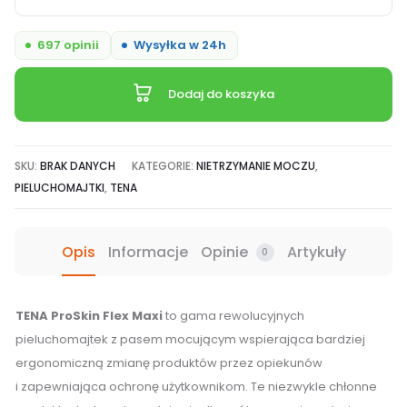
Tena
Flex
697 opinii
Wysyłka w 24h
ProSkin
Maxi,
Dodaj do koszyka
pieluchomajtki
z
pasem
SKU:
BRAK DANYCH
KATEGORIE:
NIETRZYMANIE MOCZU
,
mocującym,
PIELUCHOMAJTKI
,
TENA
chłonność
8/8
Opis
Informacje
Opinie
Artykuły
0
TENA ProSkin Flex Maxi
to gama rewolucyjnych
pieluchomajtek z pasem mocującym wspierająca bardziej
ergonomiczną zmianę produktów przez opiekunów
i zapewniająca ochronę użytkownikom. Te niezwykle chłonne