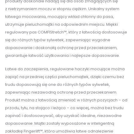
produkty doskonale nadają się dla osób zmagających się
z nietrzymaniem moczu w stopniu ciężkim. Unikalny system
łatwego mocowania, mocujący wkład chłonny do pasa,
utrzymuje pieluchomajtki na odpowiednim miejscu. Miękki
regulowany pas COMFIStretch™, który z łatwością dostosowuje
się do różnych typów sylwetek, zapewniając wygodne
dopasowanie i doskonałą ochronę przed przeciekaniem,
gwarantuje łatwość użytkowania i najlepsze dopasowanie.
Łatwe do zaczepienia, regulowane haczyki mocujące można
zapiąć na przedniej części pieluchomajtek, dzięki czemu bez
trudu dopasowują się one do różnych typów sylwetek,
zapewniając niezawodną ochronę przed przeciekaniem.
Produkt można z łatwością zmieniać w różnych pozycjach – od
przodu, tyłu, na stojąco i leżąco – co więcej, można bez trudu
zapinać i dostosowywać, aby uzyskać idealne, niezawodne
dopasowanie. Majtki zostały wyposażone w inteligentną
zakładkę Fingerlift™, która umożliwia łatwe odnalezienie