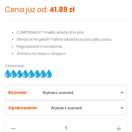
Cena już od:
41.89
zł
COMFIStretch™ miękki, elastyczny pas
Otwarcie FingerLift™ łatwa lokalizacja początku pasa
Regulowane mocowanie
Zmiana na leżąco i stojąco
Chłonność:
Rozmiar
Opakowanie
ilość