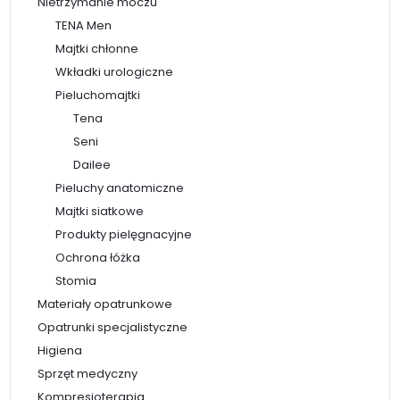
Nietrzymanie moczu
TENA Men
Majtki chłonne
Wkładki urologiczne
Pieluchomajtki
Tena
Seni
Dailee
Pieluchy anatomiczne
Majtki siatkowe
Produkty pielęgnacyjne
Ochrona łóżka
Stomia
Materiały opatrunkowe
Opatrunki specjalistyczne
Higiena
Sprzęt medyczny
Kompresjoterapia